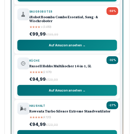
-50%
SAUGROBOTER
🧹
iRobot Roomba Combo Essential, Saug- &
Wischroboter
★
★
★
★
★
(3.450)
€99,99
€199,99
Auf Amazon ansehen →
-32%
KÜCHE
🍲
Russell Hobbs Multikocher 14-in-1, 5L
★
★
★
★
★
(2.870)
€94,99
€139,99
Auf Amazon ansehen →
-27%
HAUSHALT
🌬️
Rowenta Turbo Silence Extreme Standventilator
★
★
★
★
★
(4.120)
€94,99
€129,99