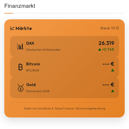
Finanzmarkt
📈 Märkte
Stand: 10:13
26.319
DAX
📊
▲ +0.74%
Deutscher Aktienindex
--- €
Bitcoin
₿
▲
BTC/EUR
--- €
Gold
🥇
▲
Feinunze in EUR
Daten von CoinGecko & Yahoo Finance • Keine Anlageberatung