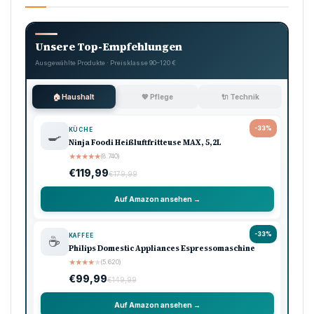
Unsere Top-Empfehlungen
Ausgewählte Produkte · Preisklasse 90–120 €
🏠 Haushalt
💖 Pflege
🔌 Technik
-33%
KÜCHE
🍳
Ninja Foodi Heißluftfritteuse MAX, 5,2L
★
★
★
★
★
(8.740)
€119,99
€179,99
Auf Amazon ansehen →
-33%
KAFFEE
☕
Philips Domestic Appliances Espressomaschine
★
★
★
★
★
(5.620)
€99,99
€149,99
Auf Amazon ansehen →