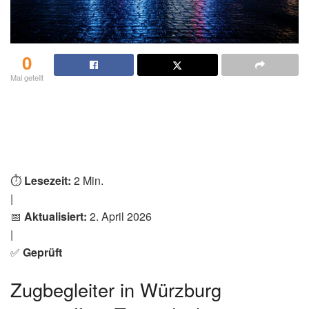
0
Mal geteilt
⏱️
Lesezeit:
2 Min.
|
📅
Aktualisiert:
2. April 2026
|
✅
Geprüft
Zugbegleiter in Würzburg