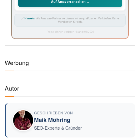
Auf Amazon ansehen →
🔗
Hinweis:
Als Amazon-Partner verdienen wir an qualifizierten Verkäufen. Keine
Mehrkosten für dich.
Preise können variieren · Stand: 9.8.2026
Werbung
Autor
GESCHRIEBEN VON
Maik Möhring
SEO-Experte & Gründer