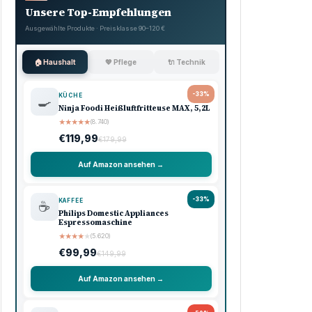
Unsere Top-Empfehlungen
Ausgewählte Produkte · Preisklasse 90–120 €
🏠 Haushalt
💖 Pflege
🔌 Technik
-33%
KÜCHE
🍳
Ninja Foodi Heißluftfritteuse MAX, 5,2L
★
★
★
★
★
(8.740)
€119,99
€179,99
Auf Amazon ansehen →
-33%
KAFFEE
☕
Philips Domestic Appliances
Espressomaschine
★
★
★
★
★
(5.620)
€99,99
€149,99
Auf Amazon ansehen →