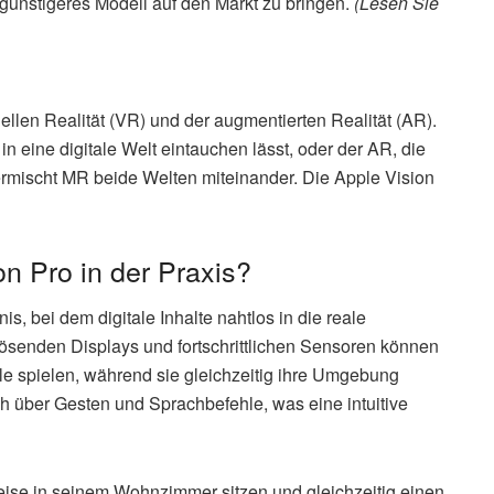
n günstigeres Modell auf den Markt zu bringen.
(Lesen Sie
ellen Realität (VR) und der augmentierten Realität (AR).
n eine digitale Welt eintauchen lässt, oder der AR, die
vermischt MR beide Welten miteinander. Die Apple Vision
on Pro in der Praxis?
s, bei dem digitale Inhalte nahtlos in die reale
ösenden Displays und fortschrittlichen Sensoren können
e spielen, während sie gleichzeitig ihre Umgebung
h über Gesten und Sprachbefehle, was eine intuitive
eise in seinem Wohnzimmer sitzen und gleichzeitig einen