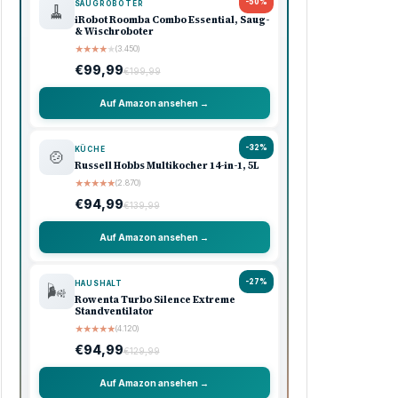
-50%
SAUGROBOTER
🧹
iRobot Roomba Combo Essential, Saug-
& Wischroboter
★
★
★
★
★
(3.450)
€99,99
€199,99
Auf Amazon ansehen →
-32%
KÜCHE
🍲
Russell Hobbs Multikocher 14-in-1, 5L
★
★
★
★
★
(2.870)
€94,99
€139,99
Auf Amazon ansehen →
-27%
HAUSHALT
🌬️
Rowenta Turbo Silence Extreme
Standventilator
★
★
★
★
★
(4.120)
€94,99
€129,99
Auf Amazon ansehen →