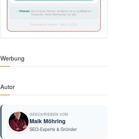
🔗
Hinweis:
Als Amazon-Partner verdienen wir an qualifizierten
Verkäufen. Keine Mehrkosten für dich.
Preise können variieren · Stand: 6.8.2026
Werbung
Autor
GESCHRIEBEN VON
Maik Möhring
SEO-Experte & Gründer