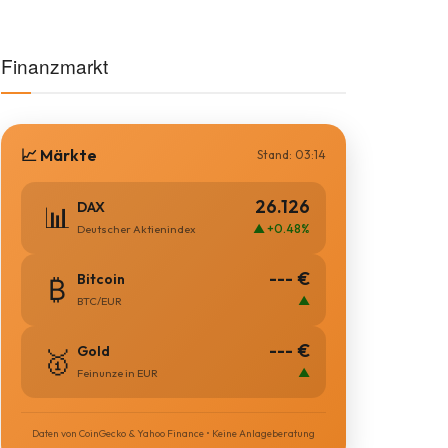
Finanzmarkt
📈 Märkte
Stand: 03:14
26.126
DAX
📊
▲ +0.48%
Deutscher Aktienindex
--- €
Bitcoin
₿
▲
BTC/EUR
--- €
Gold
🥇
▲
Feinunze in EUR
Daten von CoinGecko & Yahoo Finance • Keine Anlageberatung