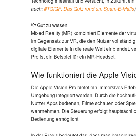
Technologie festhält und versucht, in Zukunft ei
auch:
#TGIQF: Das Quiz rund um Spam-E-Mails
)
💡 Gut zu wissen
Mixed Reality (MR) kombiniert Elemente der virtu
Im Gegensatz zur VR, die den Nutzer vollständig i
digitale Elemente in die reale Welt einblendet, 
Pro ist ein Beispiel für ein MR-Headset.
Wie funktioniert die Apple Visi
Die Apple Vision Pro bietet ein immersives Erlebni
Umgebung integriert werden. Durch die hochaufl
Nutzer Apps bedienen, Filme schauen oder Spiel
wahrnehmen. Die Steuerung erfolgt hauptsächlic
Bedienung ermöglicht.
In der Praxis bedeutet das, dass man beispielsw