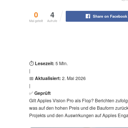
0
4
Share on Facebook
Mal geteilt
Aufrufe
⏱️
Lesezeit:
5 Min.
|
📅
Aktualisiert:
2. Mai 2026
|
✅
Geprüft
Gilt Apples Vision Pro als Flop? Berichten zufolg
was auf den hohen Preis und die Bauform zurückz
Projekts und den Auswirkungen auf Apples Engag