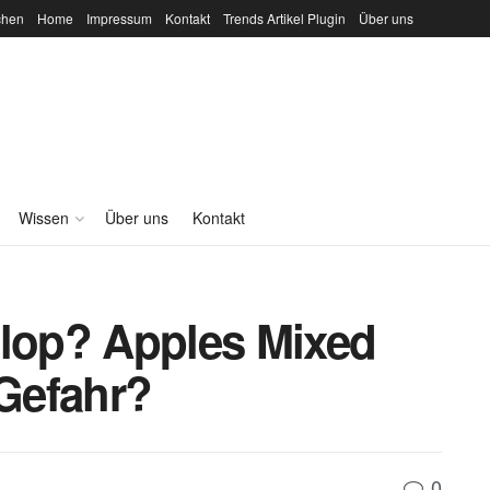
chen
Home
Impressum
Kontakt
Trends Artikel Plugin
Über uns
Wissen
Über uns
Kontakt
Flop? Apples Mixed
 Gefahr?
0