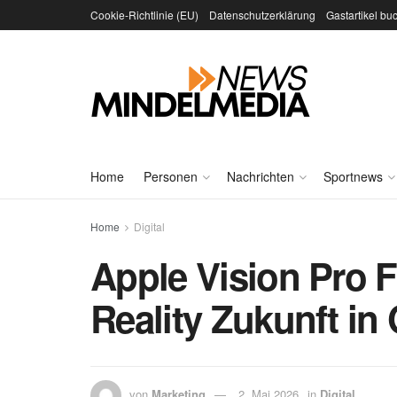
Cookie-Richtlinie (EU)
Datenschutzerklärung
Gastartikel bu
Home
Personen
Nachrichten
Sportnews
Home
Digital
Apple Vision Pro 
Reality Zukunft in
von
Marketing
2. Mai 2026
in
Digital