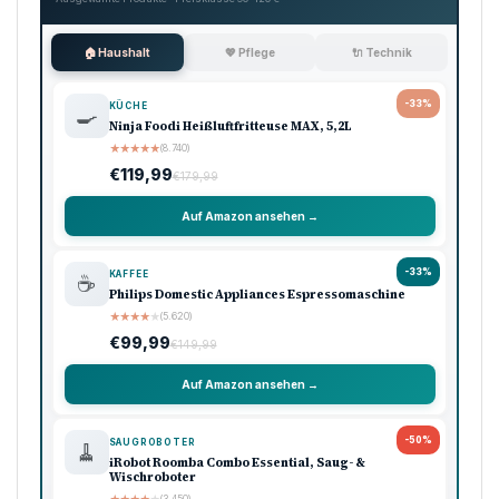
🏠 Haushalt
💖 Pflege
🔌 Technik
-33%
KÜCHE
🍳
Ninja Foodi Heißluftfritteuse MAX, 5,2L
★
★
★
★
★
(8.740)
€119,99
€179,99
Auf Amazon ansehen →
-33%
KAFFEE
☕
Philips Domestic Appliances Espressomaschine
★
★
★
★
★
(5.620)
€99,99
€149,99
Auf Amazon ansehen →
-50%
SAUGROBOTER
🧹
iRobot Roomba Combo Essential, Saug- &
Wischroboter
★
★
★
★
★
(3.450)