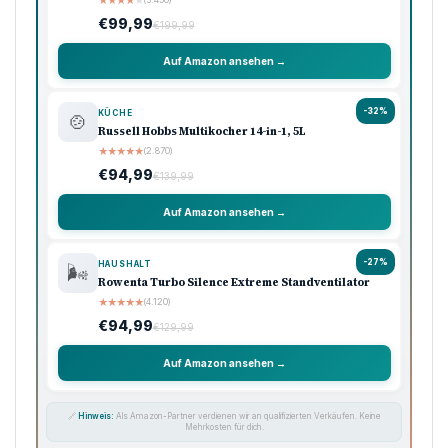
€99,99
€199,99
Auf Amazon ansehen →
-32%
KÜCHE
🍲
Russell Hobbs Multikocher 14-in-1, 5L
★
★
★
★
★
(2.870)
€94,99
€139,99
Auf Amazon ansehen →
-27%
HAUSHALT
🌬️
Rowenta Turbo Silence Extreme Standventilator
★
★
★
★
★
(4.120)
€94,99
€129,99
Auf Amazon ansehen →
🔗
Hinweis:
Als Amazon-Partner verdienen wir an qualifizierten Verkäufen. Keine
Mehrkosten für dich.