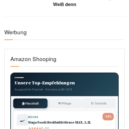
Weiß denn
Werbung
Amazon Shooping
Unsere Top-Empfehlungen
Ausgewählte Produkte · Preisklasse 90–120 €
🏠 Haushalt
💖 Pflege
🔌 Technik
-33%
KÜCHE
🍳
Ninja Foodi Heißluftfritteuse MAX, 5,2L
★
★
★
★
★
(8.740)