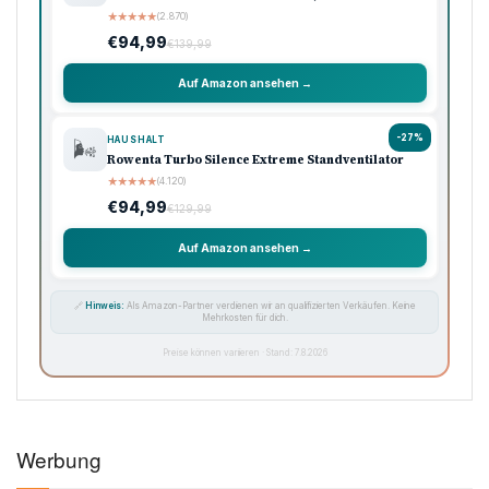
★
★
★
★
★
(2.870)
€94,99
€139,99
Auf Amazon ansehen →
-27%
HAUSHALT
🌬️
Rowenta Turbo Silence Extreme Standventilator
★
★
★
★
★
(4.120)
€94,99
€129,99
Auf Amazon ansehen →
🔗
Hinweis:
Als Amazon-Partner verdienen wir an qualifizierten Verkäufen. Keine
Mehrkosten für dich.
Preise können variieren · Stand: 7.8.2026
Werbung