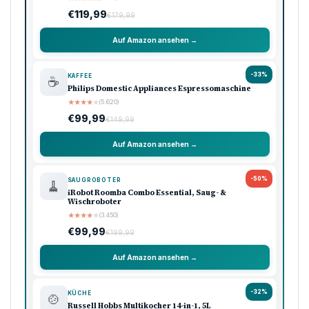
€119,99
€179,99
Auf Amazon ansehen →
-33%
KAFFEE
☕
Philips Domestic Appliances Espressomaschine
★
★
★
★
★
(5.620)
€99,99
€149,99
Auf Amazon ansehen →
-50%
SAUGROBOTER
🧹
iRobot Roomba Combo Essential, Saug- &
Wischroboter
★
★
★
★
★
(3.450)
€99,99
€199,99
Auf Amazon ansehen →
-32%
KÜCHE
🍲
Russell Hobbs Multikocher 14-in-1, 5L