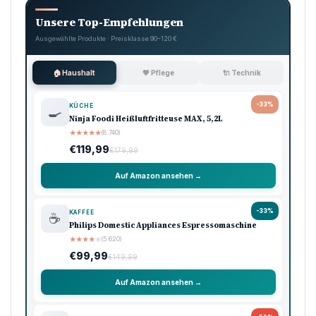
Unsere Top-Empfehlungen
Ausgewählte Produkte · Preisklasse 90–120 €
🏠 Haushalt
💖 Pflege
🔌 Technik
-33%
KÜCHE
🍳
Ninja Foodi Heißluftfritteuse MAX, 5,2L
★
★
★
★
★
(8.740)
€119,99
€179,99
Auf Amazon ansehen →
-33%
KAFFEE
☕
Philips Domestic Appliances Espressomaschine
★
★
★
★
★
(5.620)
€99,99
€149,99
Auf Amazon ansehen →