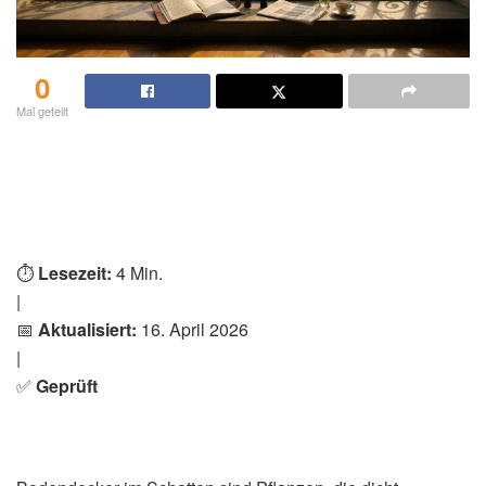
0
Mal geteilt
⏱️
Lesezeit:
4 Min.
|
📅
Aktualisiert:
16. April 2026
|
✅
Geprüft