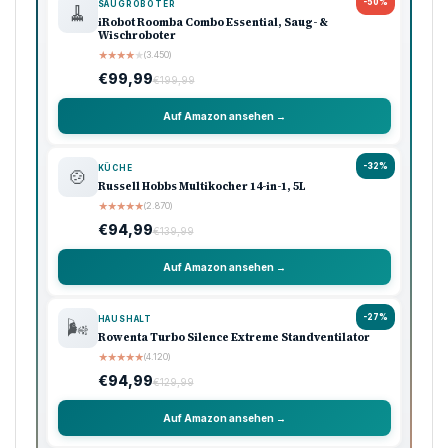
-50%
SAUGROBOTER
🧹
iRobot Roomba Combo Essential, Saug- &
Wischroboter
★
★
★
★
★
(3.450)
€99,99
€199,99
Auf Amazon ansehen →
-32%
KÜCHE
🍲
Russell Hobbs Multikocher 14-in-1, 5L
★
★
★
★
★
(2.870)
€94,99
€139,99
Auf Amazon ansehen →
-27%
HAUSHALT
🌬️
Rowenta Turbo Silence Extreme Standventilator
★
★
★
★
★
(4.120)
€94,99
€129,99
Auf Amazon ansehen →