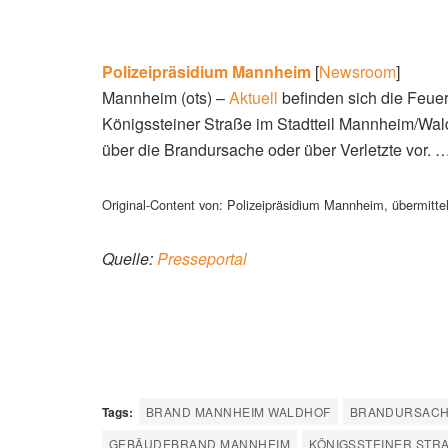
Polizeipräsidium
Mannheim
[
Newsroom
]
Mannheim (ots) –
Aktuell
befinden sich die Feue
Königssteiner Straße im Stadtteil Mannheim/Wald
über die Brandursache oder über Verletzte vor. 
Original-Content von: Polizeipräsidium Mannheim, übermittel
Quelle:
Presseportal
Tags:
BRAND MANNHEIM WALDHOF
BRANDURSAC
GEBÄUDEBRAND MANNHEIM
KÖNIGSSTEINER STRA