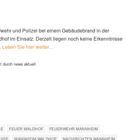
rwehr und Polizei bei einem Gebäudebrand in der
hof im Einsatz. Derzeit liegen noch keine Erkenntnisse
…
Lesen Sie hier weiter…
t durch news aktuell
HE
FEUER WALDHOF
FEUERWEHR MANNHEIM
SSE
MANNHEIM WALDHOF
NACHRICHTEN MANNHEIM