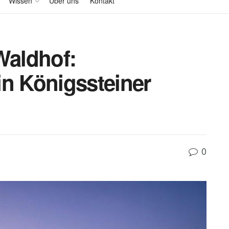
Wissen
Über uns
Kontakt
aldhof:
in Königssteiner
0