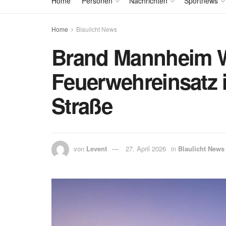
Home
Personen
Nachrichten
Sportnews
Home
Blaulicht News
Brand Mannheim W
Feuerwehreinsatz 
Straße
von
Levent
27. April 2026
in
Blaulicht News