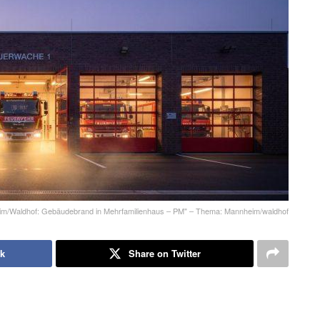
im/Waldhof: Gebäudebrand in Mehrfamilienhaus – PM" – Thema: Mannheim/waldhof
k
Share on Twitter