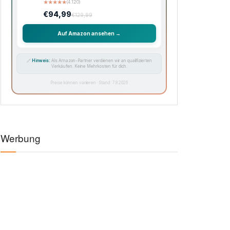
★
★
★
★
★
(4.120)
€94,99
€129,99
Auf Amazon ansehen →
🔗
Hinweis:
Als Amazon-Partner verdienen wir an qualifizierten
Verkäufen. Keine Mehrkosten für dich.
Preise können variieren · Stand: 7.8.2026
Werbung