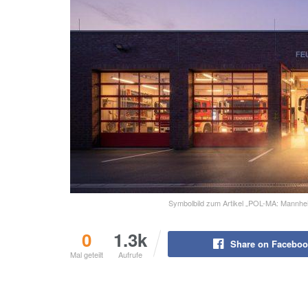
Symbolbild zum Artikel „POL-MA: Mannhe
0
1.3k
Share on Faceboo
Mal geteilt
Aufrufe