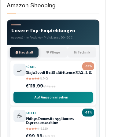
Amazon Shooping
Unsere Top-Empfehlungen
Ausgewählte Produkte · Preisklasse 90–120 €
🏠 Haushalt
💖 Pflege
🔌 Technik
-33%
KÜCHE
🍳
Ninja Foodi Heißluftfritteuse MAX, 5,2L
★
★
★
★
★
(8.740)
€119,99
€179,99
Auf Amazon ansehen →
-33%
KAFFEE
☕
Philips Domestic Appliances
Espressomaschine
★
★
★
★
★
(5.620)
€99,99
€149,99