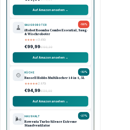
Auf Amazon ansehen →
-50%
SAUGROBOTER
🧹
iRobot Roomba Combo Essential, Saug-
& Wischroboter
★
★
★
★
★
(3.450)
€99,99
€199,99
Auf Amazon ansehen →
-32%
KÜCHE
🍲
Russell Hobbs Multikocher 14-in-1, 5L
★
★
★
★
★
(2.870)
€94,99
€139,99
Auf Amazon ansehen →
-27%
HAUSHALT
🌬️
Rowenta Turbo Silence Extreme
Standventilator