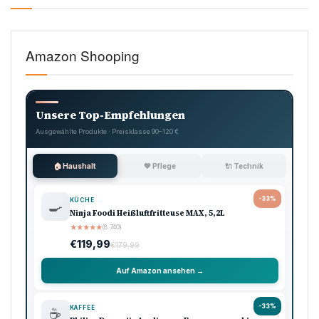
Amazon Shooping
Unsere Top-Empfehlungen
Ausgewählte Produkte · Preisklasse 90–120 €
🏠 Haushalt
💖 Pflege
🔌 Technik
-33%
KÜCHE
🍳
Ninja Foodi Heißluftfritteuse MAX, 5,2L
★
★
★
★
★
(8.740)
€119,99
€179,99
Auf Amazon ansehen →
-33%
KAFFEE
☕