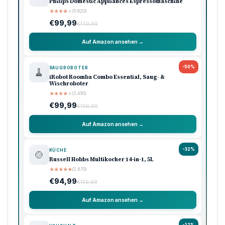
Philips Domestic Appliances Espressomaschine
★
★
★
★
★
(5.620)
€99,99
€149,99
Auf Amazon ansehen →
-50%
SAUGROBOTER
🧹
iRobot Roomba Combo Essential, Saug- &
Wischroboter
★
★
★
★
★
(3.450)
€99,99
€199,99
Auf Amazon ansehen →
-32%
KÜCHE
🍲
Russell Hobbs Multikocher 14-in-1, 5L
★
★
★
★
★
(2.870)
€94,99
€139,99
Auf Amazon ansehen →
-27%