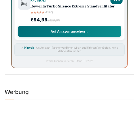
HAUSHALT
🌬️
Rowenta Turbo Silence Extreme Standventilator
★
★
★
★
★
(4.120)
€94,99
€129,99
Auf Amazon ansehen →
🔗
Hinweis:
Als Amazon-Partner verdienen wir an qualifizierten Verkäufen. Keine
Mehrkosten für dich.
Preise können variieren · Stand: 8.8.2026
Werbung