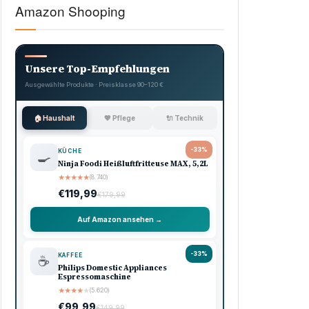
Amazon Shooping
Unsere Top-Empfehlungen
Ausgewählte Produkte · Preisklasse 90–120 €
🏠 Haushalt
💖 Pflege
🔌 Technik
-33%
KÜCHE
🍳
Ninja Foodi Heißluftfritteuse MAX, 5,2L
★
★
★
★
★
(8.740)
€119,99
€179,99
Auf Amazon ansehen →
-33%
KAFFEE
☕
Philips Domestic Appliances
Espressomaschine
★
★
★
★
★
(5.620)
€99,99
€149,99