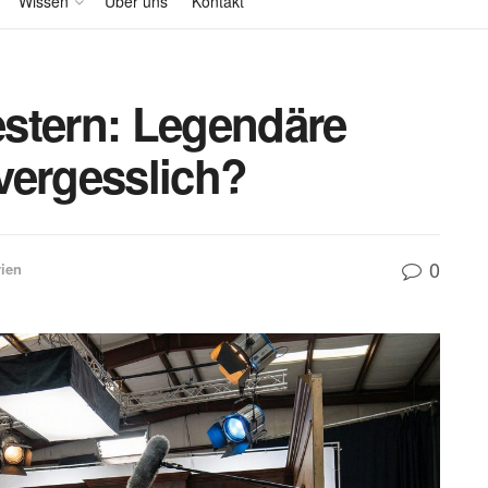
Wissen
Über uns
Kontakt
stern: Legendäre
vergesslich?
0
ien