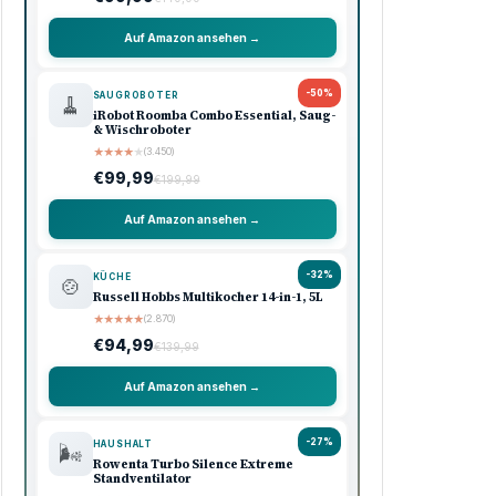
Auf Amazon ansehen →
-50%
SAUGROBOTER
🧹
iRobot Roomba Combo Essential, Saug-
& Wischroboter
★
★
★
★
★
(3.450)
€99,99
€199,99
Auf Amazon ansehen →
-32%
KÜCHE
🍲
Russell Hobbs Multikocher 14-in-1, 5L
★
★
★
★
★
(2.870)
€94,99
€139,99
Auf Amazon ansehen →
-27%
HAUSHALT
🌬️
Rowenta Turbo Silence Extreme
Standventilator