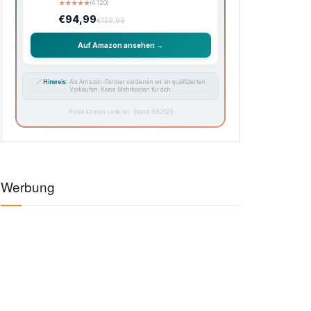
★
★
★
★
★
(4.120)
€94,99
€129,99
Auf Amazon ansehen →
🔗
Hinweis:
Als Amazon-Partner verdienen wir an qualifizierten
Verkäufen. Keine Mehrkosten für dich.
Preise können variieren · Stand: 8.8.2026
Werbung