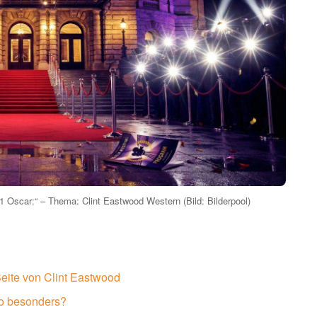
 1 Oscar:“ – Thema: Clint Eastwood Western (Bild: Bilderpool)
eite von Clint Eastwood
so besonders?