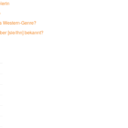
lerin
e
as Western-Genre?
ber [sie/ihn] bekannt?