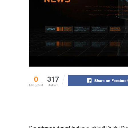
0
317
Share on Faceboo
Mal geteilt
Aufrufe
Der
crimson desert test
sorgt aktuell für viel 