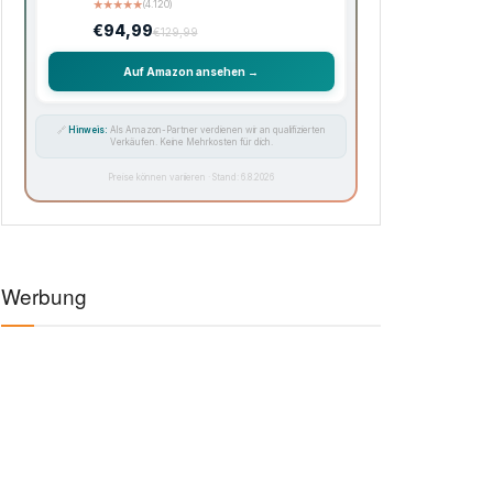
★
★
★
★
★
(4.120)
€94,99
€129,99
Auf Amazon ansehen →
🔗
Hinweis:
Als Amazon-Partner verdienen wir an qualifizierten
Verkäufen. Keine Mehrkosten für dich.
Preise können variieren · Stand: 6.8.2026
Werbung