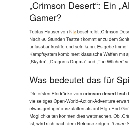
„Crimson Desert“: Ein „Al
Gamer?
Tobias Hauser von
Ntv
beschreibt „Crimson Desert
Nach 60 Stunden Testzeit kommt er zu dem Schlus
unfassbar frustrierend sein kann. Es gebe imm
Kampfsystem kombiniert klassische Waffen mit s
„Skyrim“, „Dragon’s Dogma“ und „The Witcher“ v
Was bedeutet das für Spi
Die ersten Eindrücke vom
crimson desert test
d
vielseitiges Open-World-Action-Adventure erwarte
etwas geringer auszufallen als auf High-End-Gerä
Möglichkeiten könnten dies wettmachen. Ob „Crim
ist, wird sich nach dem Release zeigen.
(Lesen 