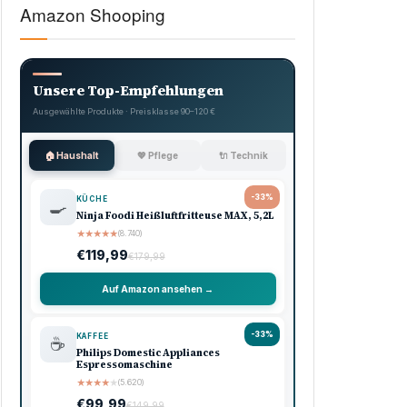
Amazon Shooping
Unsere Top-Empfehlungen
Ausgewählte Produkte · Preisklasse 90–120 €
🏠 Haushalt
💖 Pflege
🔌 Technik
-33%
KÜCHE
🍳
Ninja Foodi Heißluftfritteuse MAX, 5,2L
★
★
★
★
★
(8.740)
€119,99
€179,99
Auf Amazon ansehen →
-33%
KAFFEE
☕
Philips Domestic Appliances
Espressomaschine
★
★
★
★
★
(5.620)
€99,99
€149,99