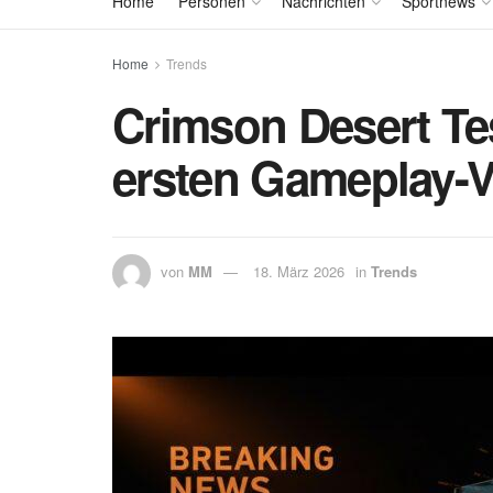
Home
Personen
Nachrichten
Sportnews
Home
Trends
Crimson Desert Te
ersten Gameplay-
von
MM
18. März 2026
in
Trends