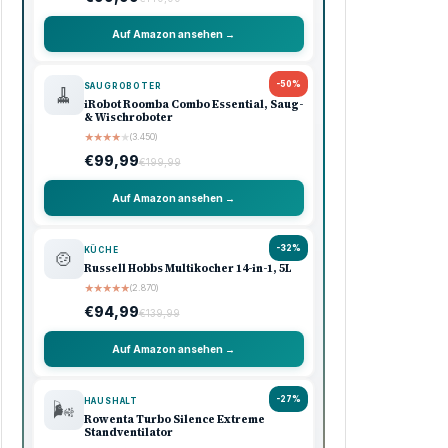
Auf Amazon ansehen →
-50%
SAUGROBOTER
🧹
iRobot Roomba Combo Essential, Saug-
& Wischroboter
★
★
★
★
★
(3.450)
€99,99
€199,99
Auf Amazon ansehen →
-32%
KÜCHE
🍲
Russell Hobbs Multikocher 14-in-1, 5L
★
★
★
★
★
(2.870)
€94,99
€139,99
Auf Amazon ansehen →
-27%
HAUSHALT
🌬️
Rowenta Turbo Silence Extreme
Standventilator