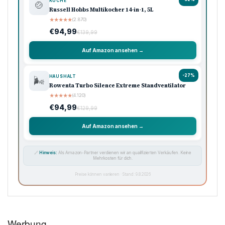
KÜCHE
🍲
Russell Hobbs Multikocher 14-in-1, 5L
★
★
★
★
★
(2.870)
€94,99
€139,99
Auf Amazon ansehen →
-27%
HAUSHALT
🌬️
Rowenta Turbo Silence Extreme Standventilator
★
★
★
★
★
(4.120)
€94,99
€129,99
Auf Amazon ansehen →
🔗
Hinweis:
Als Amazon-Partner verdienen wir an qualifizierten Verkäufen. Keine
Mehrkosten für dich.
Preise können variieren · Stand: 9.8.2026
Werbung