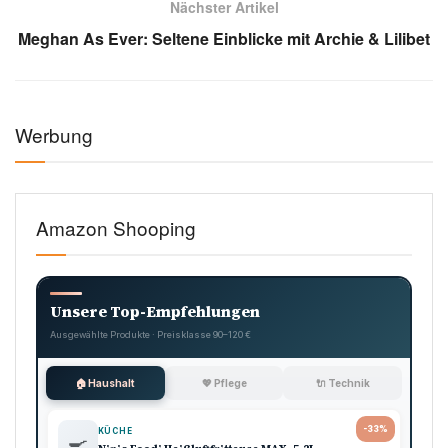
Nächster Artikel
Meghan As Ever: Seltene Einblicke mit Archie & Lilibet
Werbung
Amazon Shooping
Unsere Top-Empfehlungen
Ausgewählte Produkte · Preisklasse 90–120 €
🏠 Haushalt
💖 Pflege
🔌 Technik
-33%
KÜCHE
🍳