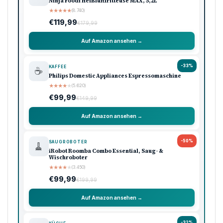
Ninja Foodi Heißluftfritteuse MAX, 5,2L
★
★
★
★
★
(8.740)
€119,99
€179,99
Auf Amazon ansehen →
-33%
KAFFEE
☕
Philips Domestic Appliances Espressomaschine
★
★
★
★
★
(5.620)
€99,99
€149,99
Auf Amazon ansehen →
-50%
SAUGROBOTER
🧹
iRobot Roomba Combo Essential, Saug- &
Wischroboter
★
★
★
★
★
(3.450)
€99,99
€199,99
Auf Amazon ansehen →
-32%