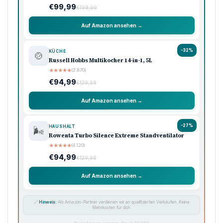
€99,99
€199,99
Auf Amazon ansehen →
-32%
KÜCHE
🍲
Russell Hobbs Multikocher 14-in-1, 5L
★
★
★
★
★
(2.870)
€94,99
€139,99
Auf Amazon ansehen →
-27%
HAUSHALT
🌬️
Rowenta Turbo Silence Extreme Standventilator
★
★
★
★
★
(4.120)
€94,99
€129,99
Auf Amazon ansehen →
🔗
Hinweis:
Als Amazon-Partner verdienen wir an qualifizierten Verkäufen. Keine
Mehrkosten für dich.