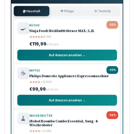
🏠 Haushalt
💖 Pflege
🔌 Technik
-33%
KÜCHE
🍳
Ninja Foodi Heißluftfritteuse MAX, 5,2L
★
★
★
★
★
(8.740)
€119,99
€179,99
Auf Amazon ansehen →
-33%
KAFFEE
☕
Philips Domestic Appliances Espressomaschine
★
★
★
★
★
(5.620)
€99,99
€149,99
Auf Amazon ansehen →
-50%
SAUGROBOTER
🧹
iRobot Roomba Combo Essential, Saug- &
Wischroboter
★
★
★
★
★
(3.450)