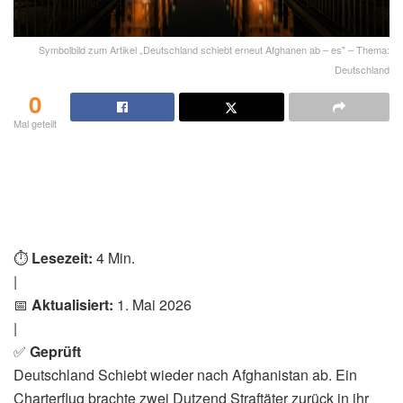
Symbolbild zum Artikel „Deutschland schiebt erneut Afghanen ab – es" – Thema:
Deutschland
0
Mal geteilt
⏱️
Lesezeit:
4 Min.
|
📅
Aktualisiert:
1. Mai 2026
|
✅
Geprüft
Deutschland Schiebt wieder nach Afghanistan ab. Ein
Charterflug brachte zwei Dutzend Straftäter zurück in ihr