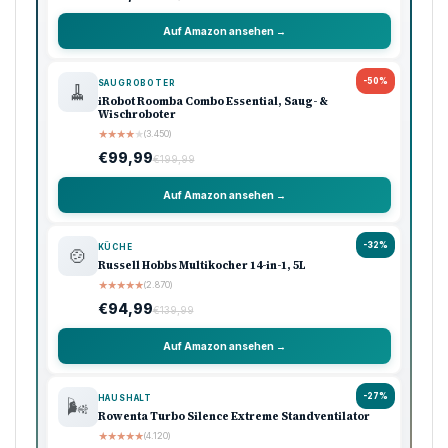
Auf Amazon ansehen →
-50%
SAUGROBOTER
🧹
iRobot Roomba Combo Essential, Saug- &
Wischroboter
★
★
★
★
★
(3.450)
€99,99
€199,99
Auf Amazon ansehen →
-32%
KÜCHE
🍲
Russell Hobbs Multikocher 14-in-1, 5L
★
★
★
★
★
(2.870)
€94,99
€139,99
Auf Amazon ansehen →
-27%
HAUSHALT
🌬️
Rowenta Turbo Silence Extreme Standventilator
★
★
★
★
★
(4.120)