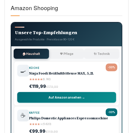
Amazon Shooping
Unsere Top-Empfehlungen
Ausgewählte Produkte · Preisklasse 90–120 €
🏠 Haushalt
💖 Pflege
🔌 Technik
-33%
KÜCHE
🍳
Ninja Foodi Heißluftfritteuse MAX, 5,2L
★
★
★
★
★
(8.740)
€119,99
€179,99
Auf Amazon ansehen →
-33%
KAFFEE
☕
Philips Domestic Appliances Espressomaschine
★
★
★
★
★
(5.620)
€99,99
€149,99