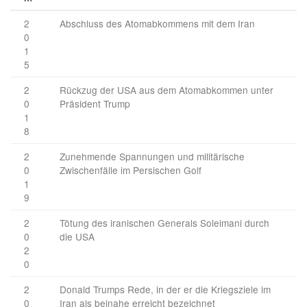
2
Abschluss des Atomabkommens mit dem Iran
0
1
5
2
Rückzug der USA aus dem Atomabkommen unter
0
Präsident Trump
1
8
2
Zunehmende Spannungen und militärische
0
Zwischenfälle im Persischen Golf
1
9
2
Tötung des iranischen Generals Soleimani durch
0
die USA
2
0
2
Donald Trumps Rede, in der er die Kriegsziele im
0
Iran als beinahe erreicht bezeichnet