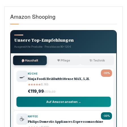
Amazon Shooping
Unsere Top-Empfehlungen
Ausgewählte Produkte · Preisklasse 90–120 €
🏠 Haushalt
💖 Pflege
🔌 Technik
-33%
KÜCHE
🍳
Ninja Foodi Heißluftfritteuse MAX, 5,2L
★
★
★
★
★
(8.740)
€119,99
€179,99
Auf Amazon ansehen →
-33%
KAFFEE
☕
Philips Domestic Appliances Espressomaschine