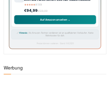
★
★
★
★
★
(4.120)
€94,99
€129,99
Auf Amazon ansehen →
🔗
Hinweis:
Als Amazon-Partner verdienen wir an qualifizierten Verkäufen. Keine
Mehrkosten für dich.
Preise können variieren · Stand: 9.8.2026
Werbung