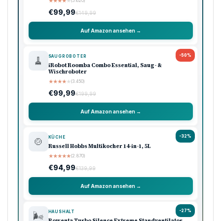
★
★
★
★
★
(5.620)
€99,99
€149,99
Auf Amazon ansehen →
-50%
SAUGROBOTER
🧹
iRobot Roomba Combo Essential, Saug- &
Wischroboter
★
★
★
★
★
(3.450)
€99,99
€199,99
Auf Amazon ansehen →
-32%
KÜCHE
🍲
Russell Hobbs Multikocher 14-in-1, 5L
★
★
★
★
★
(2.870)
€94,99
€139,99
Auf Amazon ansehen →
-27%
HAUSHALT
🌬️
Rowenta Turbo Silence Extreme Standventilator