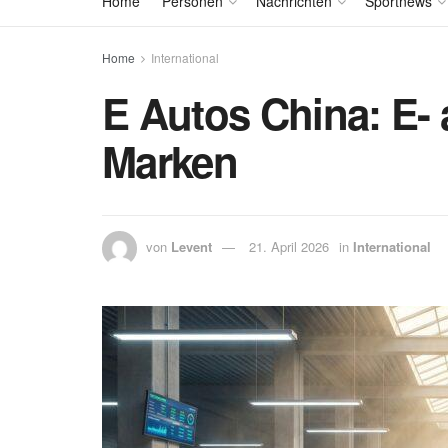
Home
Personen
Nachrichten
Sportnews
Home
International
E Autos China: E-
Marken
von
Levent
21. April 2026
in
International