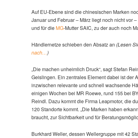
Auf EU-Ebene sind die chinesischen Marken noc
Januar und Februar – März liegt noch nicht vor –
und für die
MG
-Mutter SAIC, zu der auch noch Ma
Händlernetze schieben den Absatz an
(Lesen Si
nach…
)
„Die machen unheimlich Druck“, sagt Stefan Reindl
Geislingen. Ein zentrales Element dabei ist der
inzwischen relevante und schnell wachsende Hä
einigen Wochen bei MR Roewe, rund 155 bei BY
Reindl. Dazu kommt die Firma Leapmotor, die dur
120 Standorte kommt. „Die Marken haben erkannt,
braucht, zur Sichtbarkeit und für Beratungsmöglic
Burkhard Weller, dessen Wellergruppe mit 42 St