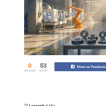
0
53
Share on Facebook
Mal geteilt
Aufrufe
⏱️
Lesezeit:
5 Min.