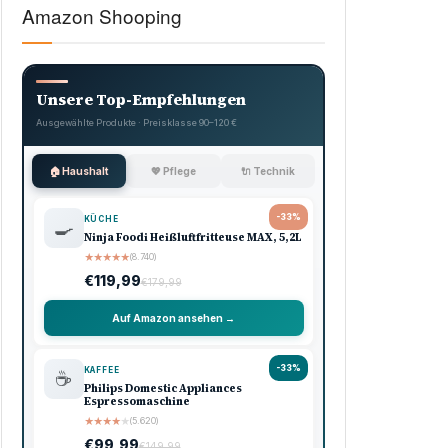
Amazon Shooping
Unsere Top-Empfehlungen
Ausgewählte Produkte · Preisklasse 90–120 €
🏠 Haushalt
💖 Pflege
🔌 Technik
-33%
KÜCHE
🍳
Ninja Foodi Heißluftfritteuse MAX, 5,2L
★
★
★
★
★
(8.740)
€119,99
€179,99
Auf Amazon ansehen →
-33%
KAFFEE
☕
Philips Domestic Appliances
Espressomaschine
★
★
★
★
★
(5.620)
€99,99
€149,99