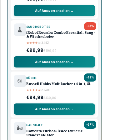
Auf Amazon ansehen →
-50%
SAUGROBOTER
🧹
iRobot Roomba Combo Essential, Saug-
& Wischroboter
★
★
★
★
★
(3.450)
€99,99
€199,99
Auf Amazon ansehen →
-32%
KÜCHE
🍲
Russell Hobbs Multikocher 14-in-1, 5L
★
★
★
★
★
(2.870)
€94,99
€139,99
Auf Amazon ansehen →
-27%
HAUSHALT
🌬️
Rowenta Turbo Silence Extreme
Standventilator