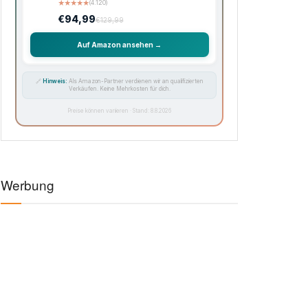
★
★
★
★
★
(4.120)
€94,99
€129,99
Auf Amazon ansehen →
🔗
Hinweis:
Als Amazon-Partner verdienen wir an qualifizierten
Verkäufen. Keine Mehrkosten für dich.
Preise können variieren · Stand: 8.8.2026
Werbung