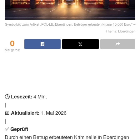
Symbolbild zum Artikel „POL-LB: Eberdingen: Betrüger erbeuten knapp 15.000 Euro" –
Thema: Eberdingen
0
Mal geteilt
⏱️
Lesezeit:
4 Min.
|
📅
Aktualisiert:
1. Mai 2026
|
✅
Geprüft
Durch einen Betrug erbeuteten Kriminelle in Eberdingen