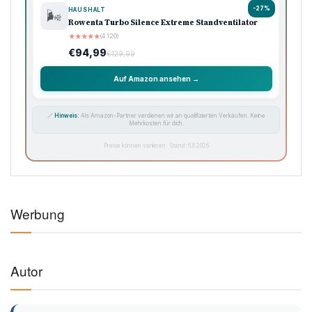
-27%
HAUSHALT
🌬️
Rowenta Turbo Silence Extreme Standventilator
★
★
★
★
★
(4.120)
€94,99
€129,99
Auf Amazon ansehen →
🔗
Hinweis:
Als Amazon-Partner verdienen wir an qualifizierten Verkäufen. Keine
Mehrkosten für dich.
Preise können variieren · Stand: 6.8.2026
Werbung
Autor