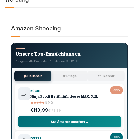
Amazon Shooping
Unsere Top-Empfehlungen
Ausgewählte Produkte · Preisklasse 90–120 €
🏠 Haushalt
💖 Pflege
🔌 Technik
-33%
KÜCHE
🍳
Ninja Foodi Heißluftfritteuse MAX, 5,2L
★
★
★
★
★
(8.740)
€119,99
€179,99
Auf Amazon ansehen →
-33%
KAFFEE