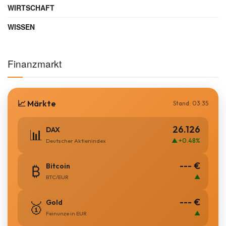
WIRTSCHAFT
WISSEN
Finanzmarkt
📈 Märkte
Stand: 03:35
26.126
DAX
📊
▲ +0.48%
Deutscher Aktienindex
--- €
Bitcoin
₿
▲
BTC/EUR
--- €
Gold
🥇
▲
Feinunze in EUR