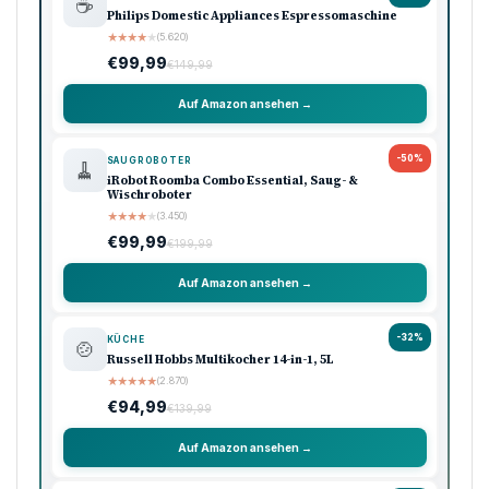
☕
Philips Domestic Appliances Espressomaschine
★
★
★
★
★
(5.620)
€99,99
€149,99
Auf Amazon ansehen →
-50%
SAUGROBOTER
🧹
iRobot Roomba Combo Essential, Saug- &
Wischroboter
★
★
★
★
★
(3.450)
€99,99
€199,99
Auf Amazon ansehen →
-32%
KÜCHE
🍲
Russell Hobbs Multikocher 14-in-1, 5L
★
★
★
★
★
(2.870)
€94,99
€139,99
Auf Amazon ansehen →