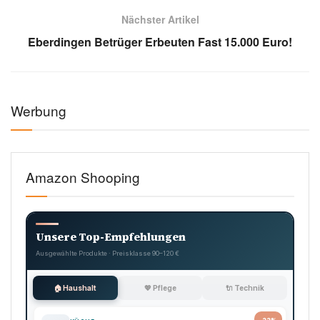
Abschlussbild zum Thema Desinformation Iran Lego (Bild: Bilderpool)
Tags:
DESINFORMATION IRAN LEGO
DEUTUNGSHOHEIT
DIGITALE KRIEGSFÜHRUNG
IRAN DESINFORMATION
KI-GENERIERTE INHALTE
LEGO ANIMATION
ONLINE PROPAGANDA
PSYCHOLOGISCHE KRIEGSFÜHRUNG