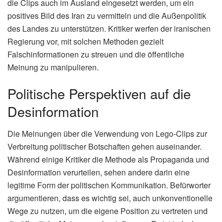
📌 Kontext
Psychologische Kriegsführung zielt darauf ab, die
Meinungen, Emotionen, Einstellungen und
Verhaltensweisen einer Zielgruppe zu beeinflussen, um
politische oder militärische Ziele zu erreichen. Im digitalen
Zeitalter spielt sie eine immer größere Rolle.
(Lesen Sie
auch:
Bazzite Fedora 44: Linux-Gaming-Distribution im
Detail
)
Welche Ziele verfolgt der Iran mit
dieser Taktik?