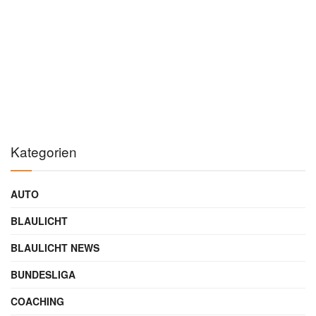
🔗
Hinweis:
Als Amazon-Partner verdienen wir an qualifizierten Verkäufen. Keine
Mehrkosten für dich.
Preise können variieren · Stand: 6.8.2026
Werbung