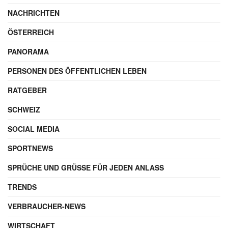
GESCHRIEBEN VON
Maik Möhring
SEO-Experte & Gründer
Werbung