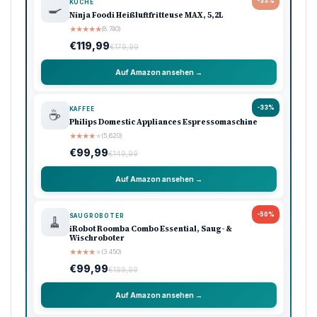
VIRALE VIDEOS
Vorheriger Artikel
Bayern Heidenheim DKMS: Hilfe für Dinkçis Freundin!
Nächster Artikel
Eberdingen Betrüger Erbeuten Fast 15.000 Euro!
Werbung
Amazon Shooping