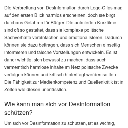
Die Clips zielen darauf ab, die öffentliche Meinung im
In- und Ausland zu beeinflussen.
Experten sehen darin eine Form der psychologischen
Kriegsführung im digitalen Raum.
Die Methode ist kostengünstig und erreicht ein breites
Publikum, insbesondere junge Menschen.
Desinformation im Iran: Lego-
Clips als Propagandawerkzeug
Moderne Konflikte werden längst nicht mehr nur auf
traditionellen Schlachtfeldern ausgetragen. Das Internet ist
zu einem zentralen Schauplatz geworden, auf dem um die
Deutungshoheit gerungen wird. Ein besonders kreatives
Beispiel hierfür sind animierte Lego-Clips, die von einem
iranischen Studio produziert und verbreitet werden. Wie