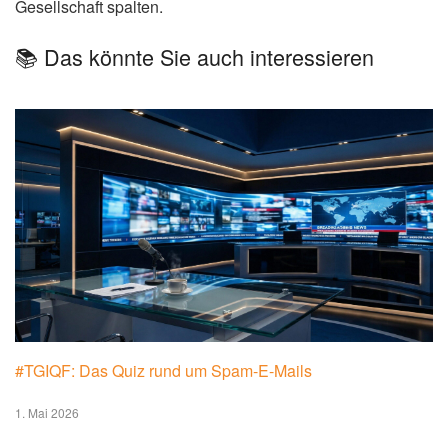
Ergänzendes Bild im Artikel zu Desinformation Iran Lego (Bild:
Bilderpool)
Die Tagesschau
berichtet regelmäßig über die Problematik
von Desinformation und ihre Auswirkungen auf die
Gesellschaft.
Wie geht es weiter?
Es ist zu erwarten, dass die Verbreitung von
Desinformation durch unkonventionelle Methoden wie
Lego-Clips in Zukunft weiter zunehmen wird. Die
Konfliktparteien werden immer kreativere Wege finden, um