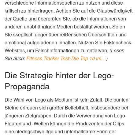
Heise
berichtet, nutzen die Macher die Popularität der
bunten Steine, um politische Botschaften zu transportieren
und die öffentliche Meinung zu beeinflussen.
(Lesen Sie
auch:
#TGIQF: Das Quiz rund um Spam-E-Mails
)
Was bedeutet das für Bürger?
Die Verbreitung von Desinformation durch Lego-Clips mag
auf den ersten Blick harmlos erscheinen, doch sie birgt
durchaus Gefahren für Bürger. Die animierten Kurzfilme
sind oft so gestaltet, dass sie komplexe politische
Sachverhalte vereinfachen und emotionalisieren. Dadurch
können sie dazu beitragen, dass sich Menschen einseitig
informieren und falsche Vorstellungen entwickeln. Es ist
daher wichtig, sich bewusst zu machen, dass auch
vermeintlich harmlose Inhalte im Netz politische Zwecke
verfolgen können und kritisch hinterfragt werden sollten.
Die Fähigkeit zur Medienkompetenz und Quellenkritik ist in