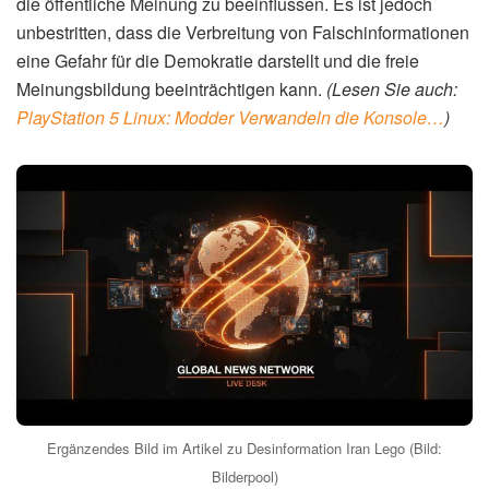
Die Ziele der iranischen Regierung hinter der Verbreitung
von Desinformation durch Lego-Clips sind vielfältig. Zum
einen geht es darum, die eigene Bevölkerung von der
Politik der Regierung zu überzeugen und die öffentliche
Meinung im Inland zu beeinflussen. Zum anderen sollen
die Clips auch im Ausland eingesetzt werden, um ein
positives Bild des Iran zu vermitteln und die Außenpolitik
des Landes zu unterstützen. Kritiker werfen der iranischen
Regierung vor, mit solchen Methoden gezielt
Falschinformationen zu streuen und die öffentliche
Meinung zu manipulieren.
Politische Perspektiven auf die
Desinformation
Die Meinungen über die Verwendung von Lego-Clips zur
Verbreitung politischer Botschaften gehen auseinander.