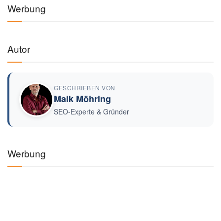
-50%
SAUGROBOTER
🧹
iRobot Roomba Combo Essential, Saug- &
Wischroboter
★
★
★
★
★
(3.450)
€99,99
€199,99
Auf Amazon ansehen →
-32%
KÜCHE
🍲
Russell Hobbs Multikocher 14-in-1, 5L
★
★
★
★
★
(2.870)
€94,99
€139,99
Auf Amazon ansehen →
-27%
HAUSHALT
🌬️
Rowenta Turbo Silence Extreme Standventilator
★
★
★
★
★
(4.120)
€94,99
€129,99
Auf Amazon ansehen →