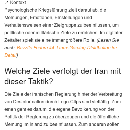
Die Wahl von Lego als Medium ist kein Zufall. Die bunten
Steine erfreuen sich großer Beliebtheit, insbesondere bei
jüngeren Zielgruppen. Durch die Verwendung von Lego-
Figuren und -Welten können die Produzenten der Clips
eine niedrigschwellige und unterhaltsame Form der
politischen Kommunikation schaffen. Die Clips werden oft
in den sozialen Medien verbreitet und erreichen so ein
breites Publikum. Laut Statista nutzen 77 % der 14- bis 19-
Jährigen in Deutschland Social Media täglich oder
mehrmals täglich (
Statista
). Diese hohe Nutzungsrate
macht Social Media zu einem idealen Kanal für die
Verbreitung von Desinformation.