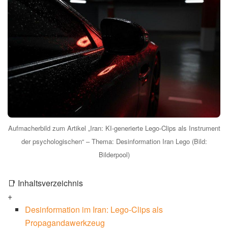
Symbolbild zum Artikel „Iran: KI-generierte Lego-Clips als Instrument der
psychologischen" – Thema: Iran
0
Mal geteilt
⏱️
Lesezeit:
4 Min.
|
📅
Aktualisiert:
2. Mai 2026
|
✅
Geprüft
Die Verbreitung von
Desinformation, Iran, Lego
– diese
ungewöhnliche Kombination kennzeichnet eine neue
Taktik im Bereich der psychologischen Kriegsführung. Ein