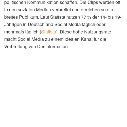
Zeiten wie diesen unerlässlich.
Wie kann man sich vor Desinformation
schützen?
Um sich vor Desinformation zu schützen, ist es wichtig,
verschiedene Informationsquellen zu nutzen und diese
kritisch zu hinterfragen. Achten Sie auf die Glaubwürdigkeit
der Quelle und überprüfen Sie, ob die Informationen von
anderen unabhängigen Medien bestätigt werden. Seien
Sie skeptisch gegenüber reißerischen Überschriften und
emotional aufgeladenen Inhalten. Nutzen Sie Faktencheck-
Websites, um Falschinformationen zu entlarven.
(Lesen
Sie auch:
Fitness Tracker Test: Die Top 10 im…
)
Die Strategie hinter der Lego-
Propaganda