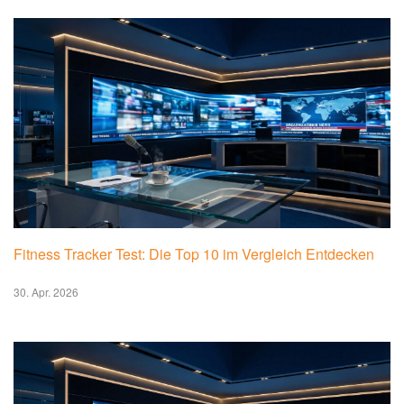
ihre Botschaften zu verbreiten und die öffentliche Meinung
zu beeinflussen. Es ist daher umso wichtiger, dass Bürger,
Medien und Politik gemeinsam gegen Desinformation
vorgehen und die Fähigkeit zur Medienkompetenz und
Quellenkritik stärken. Nur so kann verhindert werden, dass
Falschinformationen die Demokratie untergraben und die
Gesellschaft spalten.
📚 Das könnte Sie auch interessieren