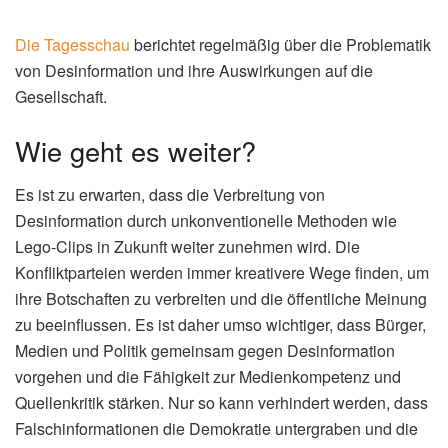
Während einige Kritiker die Methode als Propaganda und
Desinformation verurteilen, sehen andere darin eine
legitime Form der politischen Kommunikation. Befürworter
argumentieren, dass es wichtig sei, auch unkonventionelle
Wege zu nutzen, um die eigene Position zu vertreten und
die öffentliche Meinung zu beeinflussen. Es ist jedoch
unbestritten, dass die Verbreitung von Falschinformationen
eine Gefahr für die Demokratie darstellt und die freie
Meinungsbildung beeinträchtigen kann.
(Lesen Sie auch:
PlayStation 5 Linux: Modder Verwandeln die Konsole…
)