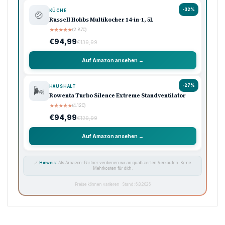
Unsere Top-Empfehlungen
Ausgewählte Produkte · Preisklasse 90–120 €
🏠 Haushalt
💖 Pflege
🔌 Technik
-33%
KÜCHE
🍳
Ninja Foodi Heißluftfritteuse MAX, 5,2L
★
★
★
★
★
(8.740)
€119,99
€179,99
Auf Amazon ansehen →
-33%
KAFFEE
☕
Philips Domestic Appliances Espressomaschine
★
★
★
★
★
(5.620)
€99,99
€149,99
Auf Amazon ansehen →