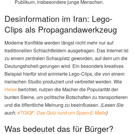
Bilderpool)
📑 Inhaltsverzeichnis
+
Desinformation im Iran: Lego-Clips als
Propagandawerkzeug
Was bedeutet das für Bürger?
Die Strategie hinter der Lego-Propaganda
Welche Ziele verfolgt der Iran mit dieser Taktik?
Politische Perspektiven auf die Desinformation
Wie geht es weiter?
Die wichtigsten Fakten
Iranisches Studio nutzt Lego-Animationen zur
Verbreitung politischer Botschaften.