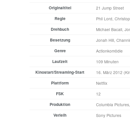
Originaltitel
21 Jump Street
Regie
Phil Lord, Christop
Drehbuch
Michael Bacall, Jon
Besetzung
Jonah Hill, Chann
Genre
Actionkomödie
Laufzeit
109 Minuten
Kinostart/Streaming-Start
16. März 2012 (Kin
Plattform
Netflix
FSK
12
Produktion
Columbia Picture
Verleih
Sony Pictures