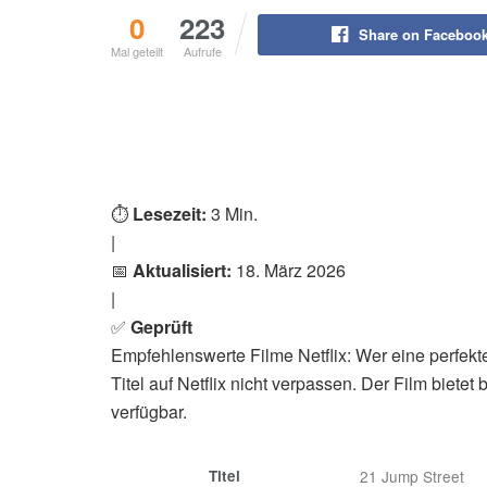
0
223
Share on Faceboo
Mal geteilt
Aufrufe
⏱️
Lesezeit:
3 Min.
|
📅
Aktualisiert:
18. März 2026
|
✅
Geprüft
Empfehlenswerte Filme Netflix: Wer eine perfekt
Titel auf Netflix nicht verpassen. Der Film biete
verfügbar.
Titel
21 Jump Street