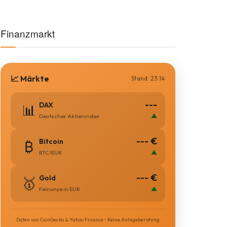
Finanzmarkt
📈 Märkte
Stand: 23:14
---
DAX
📊
▲
Deutscher Aktienindex
--- €
Bitcoin
₿
▲
BTC/EUR
--- €
Gold
🥇
▲
Feinunze in EUR
Daten von CoinGecko & Yahoo Finance • Keine Anlageberatung