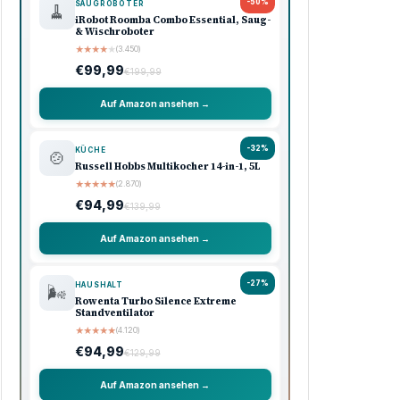
-50%
SAUGROBOTER
🧹
iRobot Roomba Combo Essential, Saug-
& Wischroboter
★
★
★
★
★
(3.450)
€99,99
€199,99
Auf Amazon ansehen →
-32%
KÜCHE
🍲
Russell Hobbs Multikocher 14-in-1, 5L
★
★
★
★
★
(2.870)
€94,99
€139,99
Auf Amazon ansehen →
-27%
HAUSHALT
🌬️
Rowenta Turbo Silence Extreme
Standventilator
★
★
★
★
★
(4.120)
€94,99
€129,99
Auf Amazon ansehen →