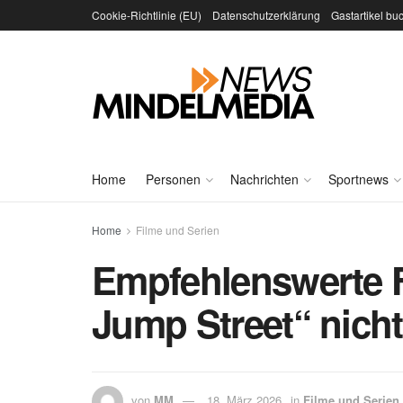
Cookie-Richtlinie (EU)
Datenschutzerklärung
Gastartikel bu
Home
Personen
Nachrichten
Sportnews
Home
Filme und Serien
Empfehlenswerte Fi
Jump Street“ nich
von
MM
18. März 2026
in
Filme und Serien