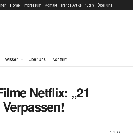
chen
Home
Impressum
Kontakt
Trends Artikel Plugin
Über uns
Wissen
Über uns
Kontakt
lme Netflix: „21
t Verpassen!
0