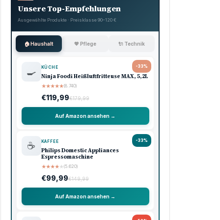
Unsere Top-Empfehlungen
Ausgewählte Produkte · Preisklasse 90–120 €
🏠 Haushalt
💖 Pflege
🔌 Technik
-33%
KÜCHE
🍳
Ninja Foodi Heißluftfritteuse MAX, 5,2L
★
★
★
★
★
(8.740)
€119,99
€179,99
Auf Amazon ansehen →
-33%
KAFFEE
☕
Philips Domestic Appliances
Espressomaschine
★
★
★
★
★
(5.620)
€99,99
€149,99
Auf Amazon ansehen →