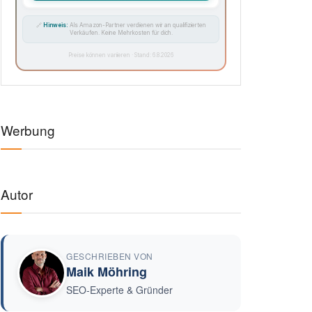
🔗
Hinweis:
Als Amazon-Partner verdienen wir an qualifizierten
Verkäufen. Keine Mehrkosten für dich.
Preise können variieren · Stand: 6.8.2026
Werbung
Autor
GESCHRIEBEN VON
Maik Möhring
SEO-Experte & Gründer