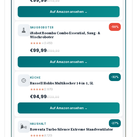
€99,99
€149,99
Auf Amazon ansehen →
-50%
SAUGROBOTER
🧹
iRobot Roomba Combo Essential, Saug- &
Wischroboter
★
★
★
★
★
(3.450)
€99,99
€199,99
Auf Amazon ansehen →
-32%
KÜCHE
🍲
Russell Hobbs Multikocher 14-in-1, 5L
★
★
★
★
★
(2.870)
€94,99
€139,99
Auf Amazon ansehen →
-27%
HAUSHALT
🌬️
Rowenta Turbo Silence Extreme Standventilator
★
★
★
★
★
(4.120)