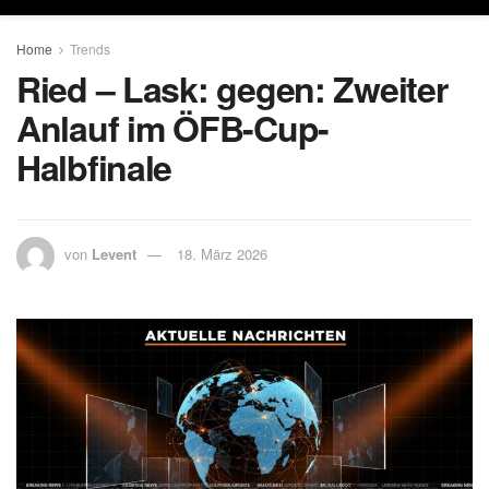
Home
Trends
Ried – Lask: gegen: Zweiter
Anlauf im ÖFB-Cup-
Halbfinale
von
Levent
18. März 2026