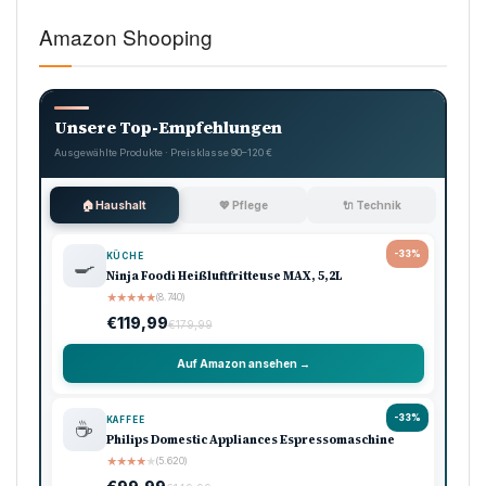
Amazon Shooping
Unsere Top-Empfehlungen
Ausgewählte Produkte · Preisklasse 90–120 €
🏠 Haushalt
💖 Pflege
🔌 Technik
-33%
KÜCHE
🍳
Ninja Foodi Heißluftfritteuse MAX, 5,2L
★
★
★
★
★
(8.740)
€119,99
€179,99
Auf Amazon ansehen →
-33%
KAFFEE
☕
Philips Domestic Appliances Espressomaschine
★
★
★
★
★
(5.620)