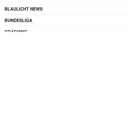
BLAULICHT NEWS
BUNDESLIGA
COACHING
DIGITAL
ENTERTAINMENT
FAMILIE
FILME UND SERIEN
FINANZEN
FUSSBALL
INTERNATIONAL
IT & TECHNIK
KALENDERBLATT