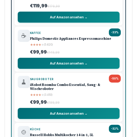
€119,99
€179,99
Auf Amazon ansehen →
-33%
KAFFEE
☕
Philips Domestic Appliances Espressomaschine
★
★
★
★
★
(5.620)
€99,99
€149,99
Auf Amazon ansehen →
-50%
SAUGROBOTER
🧹
iRobot Roomba Combo Essential, Saug- &
Wischroboter
★
★
★
★
★
(3.450)
€99,99
€199,99
Auf Amazon ansehen →
-32%
KÜCHE
🍲
Russell Hobbs Multikocher 14-in-1, 5L