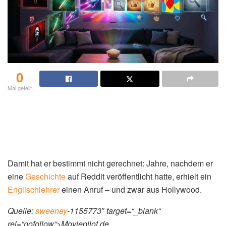
0
Mal geteilt
Damit hat er bestimmt nicht gerechnet: Jahre, nachdem er
eine
Geschichte
auf Reddit veröffentlicht hatte, erhielt ein
Englischlehrer
einen Anruf – und zwar aus Hollywood.
Quelle:
sweeney
-1155773″ target=“_blank“
rel=“nofollow“>Moviepilot.de