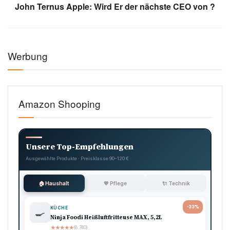
John Ternus Apple: Wird Er der nächste CEO von ?
Werbung
Amazon Shooping
Unsere Top-Empfehlungen
Ausgewählte Produkte · Preisklasse 90–120 €
🏠 Haushalt
💖 Pflege
🔌 Technik
-33%
KÜCHE
🍳
Ninja Foodi Heißluftfritteuse MAX, 5,2L
★
★
★
★
★
(8.740)