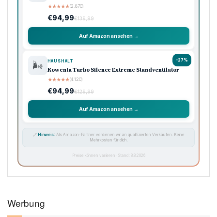
★
★
★
★
★
(2.870)
€94,99
€139,99
Auf Amazon ansehen →
-27%
HAUSHALT
🌬️
Rowenta Turbo Silence Extreme Standventilator
★
★
★
★
★
(4.120)
€94,99
€129,99
Auf Amazon ansehen →
🔗
Hinweis:
Als Amazon-Partner verdienen wir an qualifizierten Verkäufen. Keine
Mehrkosten für dich.
Preise können variieren · Stand: 8.8.2026
Werbung