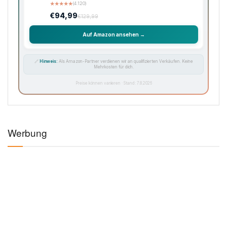
★
★
★
★
★
(4.120)
€94,99
€129,99
Auf Amazon ansehen →
🔗
Hinweis:
Als Amazon-Partner verdienen wir an qualifizierten Verkäufen. Keine
Mehrkosten für dich.
Preise können variieren · Stand: 7.8.2026
Werbung