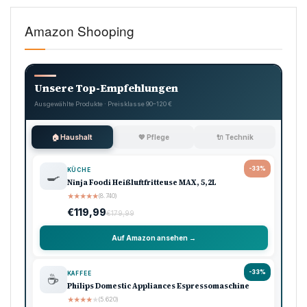
Amazon Shooping
Unsere Top-Empfehlungen
Ausgewählte Produkte · Preisklasse 90–120 €
🏠 Haushalt
💖 Pflege
🔌 Technik
-33%
KÜCHE
🍳
Ninja Foodi Heißluftfritteuse MAX, 5,2L
★
★
★
★
★
(8.740)
€119,99
€179,99
Auf Amazon ansehen →
-33%
KAFFEE
☕
Philips Domestic Appliances Espressomaschine
★
★
★
★
★
(5.620)