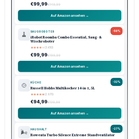
€99,99
€149,99
Auf Amazon ansehen →
-50%
SAUGROBOTER
🧹
iRobot Roomba Combo Essential, Saug- &
Wischroboter
★
★
★
★
★
(3.450)
€99,99
€199,99
Auf Amazon ansehen →
-32%
KÜCHE
🍲
Russell Hobbs Multikocher 14-in-1, 5L
★
★
★
★
★
(2.870)
€94,99
€139,99
Auf Amazon ansehen →
-27%
HAUSHALT
🌬️
Rowenta Turbo Silence Extreme Standventilator