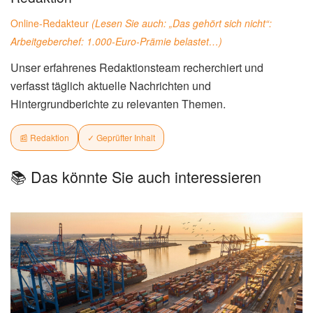
Online-Redakteur
(Lesen Sie auch:
„Das gehört sich nicht“:
Arbeitgeberchef: 1.000-Euro-Prämie belastet…
)
Unser erfahrenes Redaktionsteam recherchiert und
verfasst täglich aktuelle Nachrichten und
Hintergrundberichte zu relevanten Themen.
📰 Redaktion
✓ Geprüfter Inhalt
📚 Das könnte Sie auch interessieren