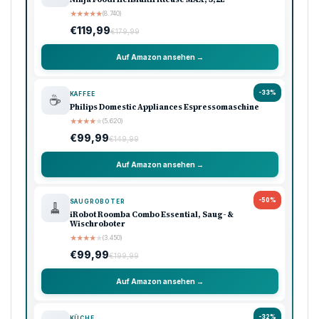
★
★
★
★
★
(8.740)
€119,99
€179,99
Auf Amazon ansehen →
-33%
KAFFEE
☕
Philips Domestic Appliances Espressomaschine
★
★
★
★
★
(5.620)
€99,99
€149,99
Auf Amazon ansehen →
-50%
SAUGROBOTER
🧹
iRobot Roomba Combo Essential, Saug- &
Wischroboter
★
★
★
★
★
(3.450)
€99,99
€199,99
Auf Amazon ansehen →
-32%
KÜCHE