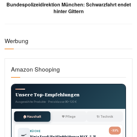
Bundespolizeidirektion München: Schwarzfahrt endet
hinter Gittern
Werbung
Amazon Shooping
Unsere Top-Empfehlungen
Ausgewählte Produkte · Preisklasse 90–120 €
🏠 Haushalt
💖 Pflege
🔌 Technik
-33%
KÜCHE
🍳
Ninja Foodi Heißluftfritteuse MAX, 5,2L