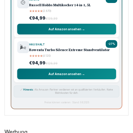
🍲
Russell Hobbs Multikocher 14-in-1, 5L
★
★
★
★
★
(2.870)
€94,99
€139,99
Auf Amazon ansehen →
-27%
HAUSHALT
🌬️
Rowenta Turbo Silence Extreme Standventilator
★
★
★
★
★
(4.120)
€94,99
€129,99
Auf Amazon ansehen →
🔗
Hinweis:
Als Amazon-Partner verdienen wir an qualifizierten Verkäufen. Keine
Mehrkosten für dich.
Preise können variieren · Stand: 9.8.2026
Werbung