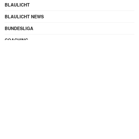
BLAULICHT
BLAULICHT NEWS
BUNDESLIGA
COACHING
DIGITAL
ENTERTAINMENT
FAMILIE
FILME UND SERIEN
FINANZEN
FUSSBALL
INTERNATIONAL
IT & TECHNIK