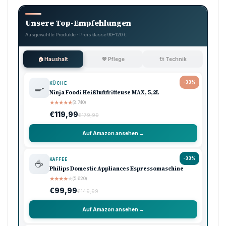
Unsere Top-Empfehlungen
Ausgewählte Produkte · Preisklasse 90–120 €
🏠 Haushalt
💖 Pflege
🔌 Technik
-33%
KÜCHE
🍳
Ninja Foodi Heißluftfritteuse MAX, 5,2L
★
★
★
★
★
(8.740)
€119,99
€179,99
Auf Amazon ansehen →
-33%
KAFFEE
☕
Philips Domestic Appliances Espressomaschine
★
★
★
★
★
(5.620)
€99,99
€149,99
Auf Amazon ansehen →