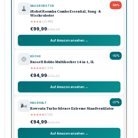
-50%
SAUGROBOTER
🧹
iRobot Roomba Combo Essential, Saug- &
Wischroboter
★
★
★
★
★
(3.450)
€99,99
€199,99
Auf Amazon ansehen →
-32%
KÜCHE
🍲
Russell Hobbs Multikocher 14-in-1, 5L
★
★
★
★
★
(2.870)
€94,99
€139,99
Auf Amazon ansehen →
-27%
HAUSHALT
🌬️
Rowenta Turbo Silence Extreme Standventilator
★
★
★
★
★
(4.120)
€94,99
€129,99
Auf Amazon ansehen →