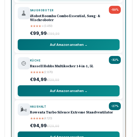
-50%
SAUGROBOTER
🧹
iRobot Roomba Combo Essential, Saug- &
Wischroboter
★
★
★
★
★
(3.450)
€99,99
€199,99
Auf Amazon ansehen →
-32%
KÜCHE
🍲
Russell Hobbs Multikocher 14-in-1, 5L
★
★
★
★
★
(2.870)
€94,99
€139,99
Auf Amazon ansehen →
-27%
HAUSHALT
🌬️
Rowenta Turbo Silence Extreme Standventilator
★
★
★
★
★
(4.120)
€94,99
€129,99
Auf Amazon ansehen →