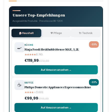
Unsere Top-Empfehlungen
Ausgewählte Produkte · Preisklasse 90–120 €
🏠 Haushalt
💖 Pflege
🔌 Technik
-33%
KÜCHE
🍳
Ninja Foodi Heißluftfritteuse MAX, 5,2L
★
★
★
★
★
(8.740)
€119,99
€179,99
Auf Amazon ansehen →
-33%
KAFFEE
☕
Philips Domestic Appliances Espressomaschine
★
★
★
★
★
(5.620)
€99,99
€149,99
Auf Amazon ansehen →