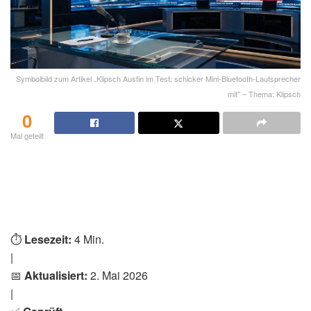
Symbolbild zum Artikel „Klipsch Austin im Test: schicker Mini-Bluetooth-Lautsprecher
mit" – Thema: Klipsch
0
Mal geteilt
⏱️
Lesezeit:
4 Min.
|
📅
Aktualisiert:
2. Mai 2026
|