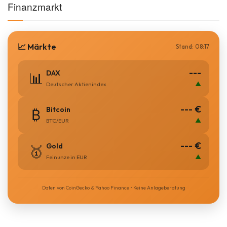
Finanzmarkt
📈 Märkte
Stand: 08:17
---
DAX
📊
▲
Deutscher Aktienindex
--- €
Bitcoin
₿
▲
BTC/EUR
--- €
Gold
🥇
▲
Feinunze in EUR
Daten von CoinGecko & Yahoo Finance • Keine Anlageberatung