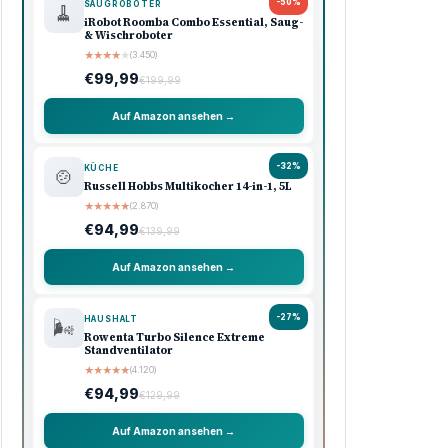
-50%
SAUGROBOTER
🧹
iRobot Roomba Combo Essential, Saug-
& Wischroboter
★
★
★
★
★
(3.450)
€99,99
€199,99
Auf Amazon ansehen →
-32%
KÜCHE
🍲
Russell Hobbs Multikocher 14-in-1, 5L
★
★
★
★
★
(2.870)
€94,99
€139,99
Auf Amazon ansehen →
-27%
HAUSHALT
🌬️
Rowenta Turbo Silence Extreme
Standventilator
★
★
★
★
★
(4.120)
€94,99
€129,99
Auf Amazon ansehen →