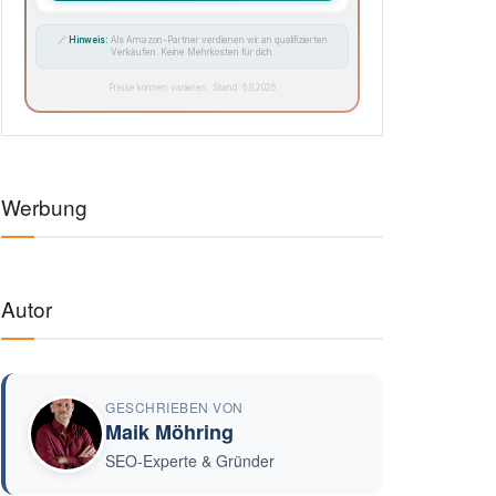
🔗
Hinweis:
Als Amazon-Partner verdienen wir an qualifizierten
Verkäufen. Keine Mehrkosten für dich.
Preise können variieren · Stand: 6.8.2026
Werbung
Autor
GESCHRIEBEN VON
Maik Möhring
SEO-Experte & Gründer