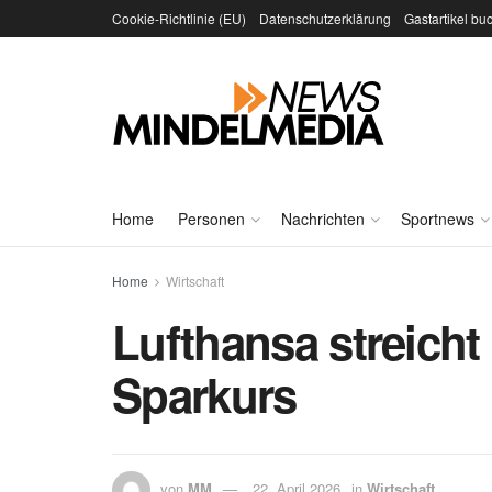
Cookie-Richtlinie (EU)
Datenschutzerklärung
Gastartikel bu
Home
Personen
Nachrichten
Sportnews
Home
Wirtschaft
Lufthansa streicht
Sparkurs
von
MM
22. April 2026
in
Wirtschaft