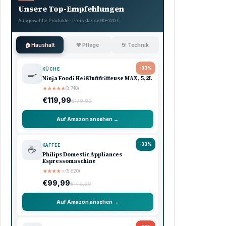
Unsere Top-Empfehlungen
Ausgewählte Produkte · Preisklasse 90–120 €
🏠 Haushalt
💖 Pflege
🔌 Technik
-33%
KÜCHE
🍳
Ninja Foodi Heißluftfritteuse MAX, 5,2L
★
★
★
★
★
(8.740)
€119,99
€179,99
Auf Amazon ansehen →
-33%
KAFFEE
☕
Philips Domestic Appliances
Espressomaschine
★
★
★
★
★
(5.620)
€99,99
€149,99
Auf Amazon ansehen →