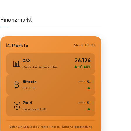
Finanzmarkt
📈 Märkte
Stand: 03:03
26.126
DAX
📊
▲ +0.48%
Deutscher Aktienindex
--- €
Bitcoin
₿
▲
BTC/EUR
--- €
Gold
🥇
▲
Feinunze in EUR
Daten von CoinGecko & Yahoo Finance • Keine Anlageberatung