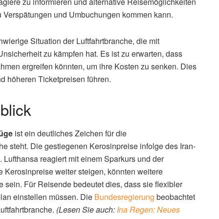
agiere zu informieren und alternative Reisemöglichkeiten
es zu Verspätungen und Umbuchungen kommen kann.
ierige Situation der Luftfahrtbranche, die mit
Unsicherheit zu kämpfen hat. Es ist zu erwarten, dass
hmen ergreifen könnten, um ihre Kosten zu senken. Dies
 höheren Ticketpreisen führen.
blick
lüge
ist ein deutliches Zeichen für die
e steht. Die gestiegenen Kerosinpreise infolge des Iran-
. Lufthansa reagiert mit einem Sparkurs und der
ie Kerosinpreise weiter steigen, könnten weitere
sein. Für Reisende bedeutet dies, dass sie flexibler
lan einstellen müssen. Die
Bundesregierung
beobachtet
uftfahrtbranche.
(Lesen Sie auch:
Ina Regen: Neues