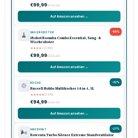
€99,99
€149,99
Auf Amazon ansehen →
-50%
SAUGROBOTER
🧹
iRobot Roomba Combo Essential, Saug- &
Wischroboter
★
★
★
★
★
(3.450)
€99,99
€199,99
Auf Amazon ansehen →
-32%
KÜCHE
🍲
Russell Hobbs Multikocher 14-in-1, 5L
★
★
★
★
★
(2.870)
€94,99
€139,99
Auf Amazon ansehen →
-27%
HAUSHALT
🌬️
Rowenta Turbo Silence Extreme Standventilator