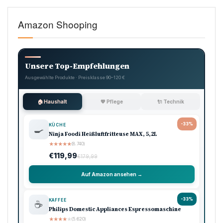
Amazon Shooping
Unsere Top-Empfehlungen
Ausgewählte Produkte · Preisklasse 90–120 €
🏠 Haushalt
💖 Pflege
🔌 Technik
-33%
KÜCHE
🍳
Ninja Foodi Heißluftfritteuse MAX, 5,2L
★
★
★
★
★
(8.740)
€119,99
€179,99
Auf Amazon ansehen →
-33%
KAFFEE
☕
Philips Domestic Appliances Espressomaschine
★
★
★
★
★
(5.620)