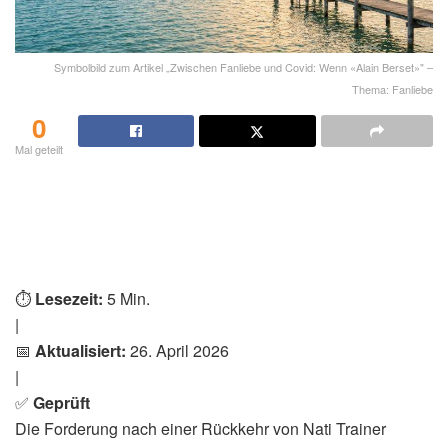
Symbolbild zum Artikel „Zwischen Fanliebe und Covid: Wenn «Alain Berset»" –
Thema: Fanliebe
0
Mal geteilt
⏱️
Lesezeit:
5 Min.
|
📅
Aktualisiert:
26. April 2026
|
✅
Geprüft
Die Forderung nach einer Rückkehr von Nati Trainer