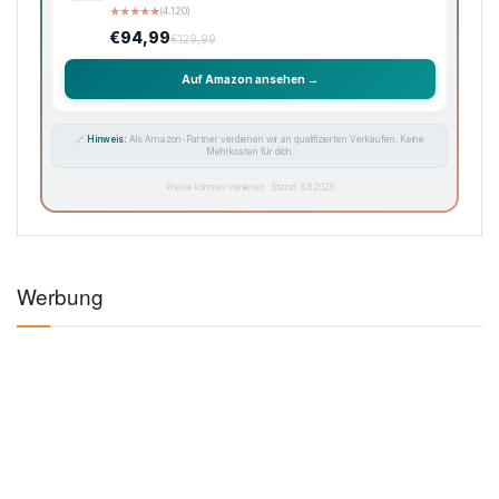
★
★
★
★
★
(4.120)
€94,99
€129,99
Auf Amazon ansehen →
🔗
Hinweis:
Als Amazon-Partner verdienen wir an qualifizierten Verkäufen. Keine
Mehrkosten für dich.
Preise können variieren · Stand: 6.8.2026
Werbung