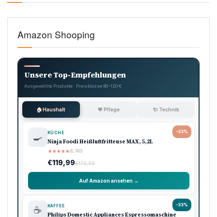
Amazon Shooping
Unsere Top-Empfehlungen
Ausgewählte Produkte · Preisklasse 90–120 €
🏠 Haushalt
💖 Pflege
🔌 Technik
-33%
KÜCHE
🍳
Ninja Foodi Heißluftfritteuse MAX, 5,2L
★
★
★
★
★
(8.740)
€119,99
€179,99
Auf Amazon ansehen →
-33%
KAFFEE
☕
Philips Domestic Appliances Espressomaschine