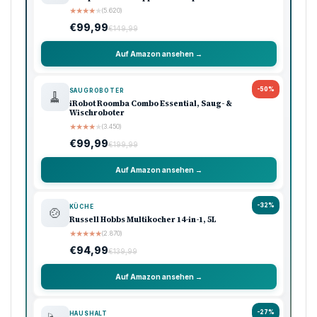
★
★
★
★
★
(5.620)
€99,99
€149,99
Auf Amazon ansehen →
-50%
SAUGROBOTER
🧹
iRobot Roomba Combo Essential, Saug- &
Wischroboter
★
★
★
★
★
(3.450)
€99,99
€199,99
Auf Amazon ansehen →
-32%
KÜCHE
🍲
Russell Hobbs Multikocher 14-in-1, 5L
★
★
★
★
★
(2.870)
€94,99
€139,99
Auf Amazon ansehen →
-27%
HAUSHALT