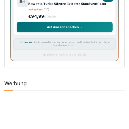
🌬️
Rowenta Turbo Silence Extreme Standventilator
★
★
★
★
★
(4.120)
€94,99
€129,99
Auf Amazon ansehen →
🔗
Hinweis:
Als Amazon-Partner verdienen wir an qualifizierten Verkäufen. Keine
Mehrkosten für dich.
Preise können variieren · Stand: 8.8.2026
Werbung