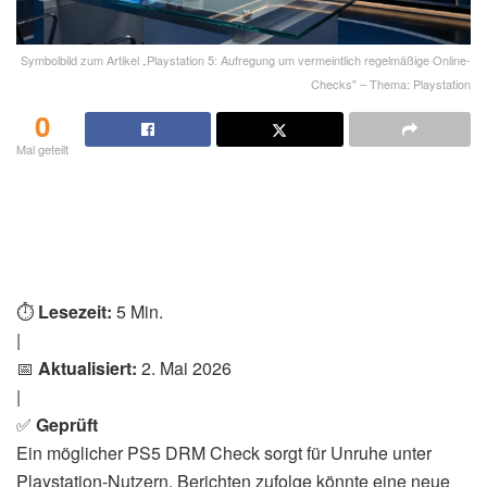
Symbolbild zum Artikel „Playstation 5: Aufregung um vermeintlich regelmäßige Online-
Checks" – Thema: Playstation
0
Mal geteilt
⏱️
Lesezeit:
5 Min.
|
📅
Aktualisiert:
2. Mai 2026
|
✅
Geprüft
Ein möglicher PS5 DRM Check sorgt für Unruhe unter
Playstation-Nutzern. Berichten zufolge könnte eine neue