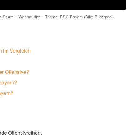
s-Sturm – Wer hat die“ – Thema: PSG Bayern (Bild: Bilderpool)
 im Vergleich
er Offensive?
 bayern?
ayern?
de Offensivreihen.