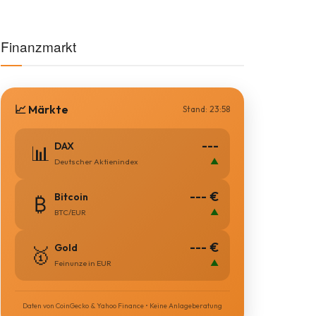
Finanzmarkt
📈 Märkte
Stand: 23:58
---
DAX
📊
▲
Deutscher Aktienindex
--- €
Bitcoin
₿
▲
BTC/EUR
--- €
Gold
🥇
▲
Feinunze in EUR
Daten von CoinGecko & Yahoo Finance • Keine Anlageberatung