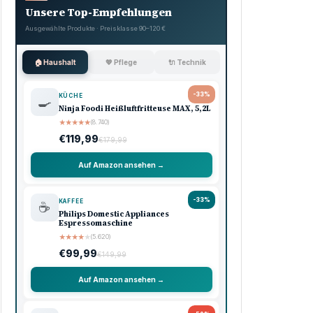
Unsere Top-Empfehlungen
Ausgewählte Produkte · Preisklasse 90–120 €
🏠 Haushalt
💖 Pflege
🔌 Technik
-33%
KÜCHE
🍳
Ninja Foodi Heißluftfritteuse MAX, 5,2L
★
★
★
★
★
(8.740)
€119,99
€179,99
Auf Amazon ansehen →
-33%
KAFFEE
☕
Philips Domestic Appliances
Espressomaschine
★
★
★
★
★
(5.620)
€99,99
€149,99
Auf Amazon ansehen →