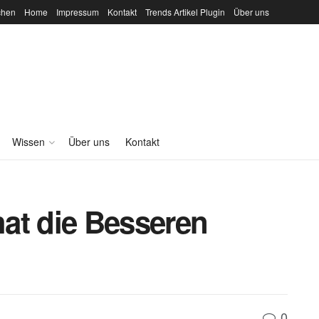
chen
Home
Impressum
Kontakt
Trends Artikel Plugin
Über uns
Wissen
Über uns
Kontakt
at die Besseren
0