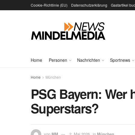
Cookie-Richtlinie (EU)
Datenschutzerklärung
Gastartikel bu
Home
Personen
Nachrichten
Sportnews
Home
München
PSG Bayern: Wer h
Superstars?
von
MM
2. Mai 2026
in
München