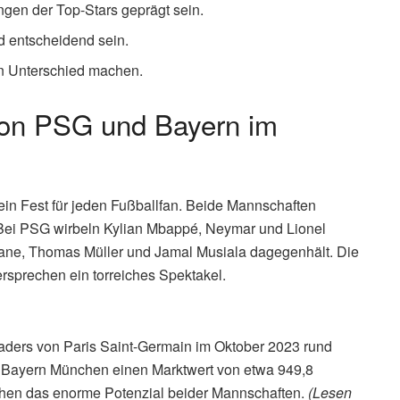
ngen der Top-Stars geprägt sein.
rd entscheidend sein.
en Unterschied machen.
von PSG und Bayern im
ein Fest für jeden Fußballfan. Beide Mannschaften
n. Bei PSG wirbeln Kylian Mbappé, Neymar und Lionel
Kane, Thomas Müller und Jamal Musiala dagegenhält. Die
ersprechen ein torreiches Spektakel.
aders von Paris Saint-Germain im Oktober 2023 rund
C Bayern München einen Marktwert von etwa 949,8
ichen das enorme Potenzial beider Mannschaften.
(Lesen