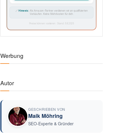
🔗
Hinweis:
Als Amazon-Partner verdienen wir an qualifizierten
Verkäufen. Keine Mehrkosten für dich.
Preise können variieren · Stand: 6.8.2026
Werbung
Autor
GESCHRIEBEN VON
Maik Möhring
SEO-Experte & Gründer