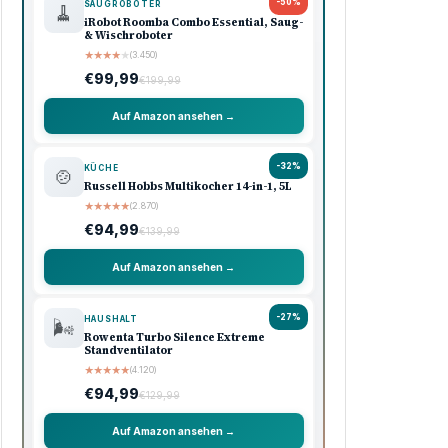
-50%
SAUGROBOTER
🧹
iRobot Roomba Combo Essential, Saug-
& Wischroboter
★
★
★
★
★
(3.450)
€99,99
€199,99
Auf Amazon ansehen →
-32%
KÜCHE
🍲
Russell Hobbs Multikocher 14-in-1, 5L
★
★
★
★
★
(2.870)
€94,99
€139,99
Auf Amazon ansehen →
-27%
HAUSHALT
🌬️
Rowenta Turbo Silence Extreme
Standventilator
★
★
★
★
★
(4.120)
€94,99
€129,99
Auf Amazon ansehen →