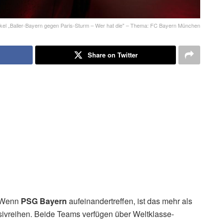
ikel „Baller-Bayern gegen Paris-Sturm – Wer hat die" – Thema: FC Bayern München
Share on Twitter
? Wenn
PSG Bayern
aufeinandertreffen, ist das mehr als
nsivreihen. Beide Teams verfügen über Weltklasse-