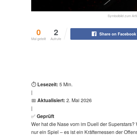
Symbolbild zum Art
0
2
Share on Facebook
Mal geteilt
Aufrufe
⏱️
Lesezeit:
5 Min.
|
📅
Aktualisiert:
2. Mai 2026
|
✅
Geprüft
Wer hat die Nase vorn im Duell der Superstars
nur ein Spiel – es ist ein Kräftemessen der Offe