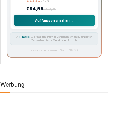
★
★
★
★
★
(4.120)
€94,99
€129,99
Auf Amazon ansehen →
🔗
Hinweis:
Als Amazon-Partner verdienen wir an qualifizierten
Verkäufen. Keine Mehrkosten für dich.
Preise können variieren · Stand: 7.8.2026
Werbung