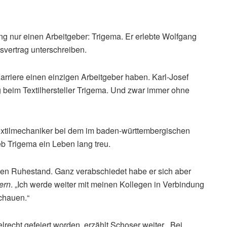
ng nur einen Arbeitgeber: Trigema. Er erlebte Wolfgang
svertrag unterschreiben.
arriere einen einzigen Arbeitgeber haben. Karl-Josef
g beim Textilhersteller Trigema. Und zwar immer ohne
extilmechaniker bei dem im baden-württembergischen
 Trigema ein Leben lang treu.
n den Ruhestand. Ganz verabschiedet habe er sich aber
ern
. „Ich werde weiter mit meinen Kollegen in Verbindung
chauen.“
lrecht gefeiert worden, erzählt Schoser weiter. „Bei