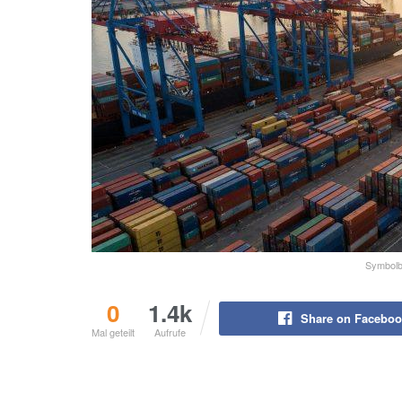
Symbolbi
0
1.4k
Share on Faceboo
Mal geteilt
Aufrufe