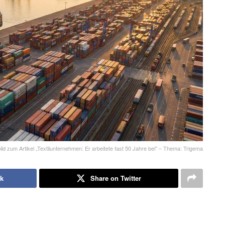
ld zum Artikel „Textilunternehmen: Er arbeitete fast 50 Jahre bei" – Thema: Trigema
k
Share on Twitter