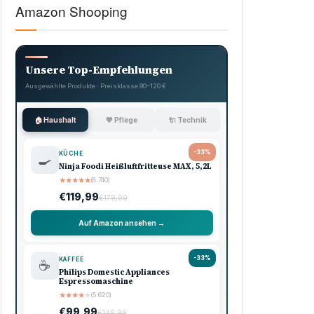
Amazon Shooping
Unsere Top-Empfehlungen
Ausgewählte Produkte · Preisklasse 90–120 €
🏠 Haushalt
💖 Pflege
🔌 Technik
-33%
KÜCHE
🍳
Ninja Foodi Heißluftfritteuse MAX, 5,2L
★
★
★
★
★
(8.740)
€119,99
€179,99
Auf Amazon ansehen →
-33%
KAFFEE
☕
Philips Domestic Appliances
Espressomaschine
★
★
★
★
★
(5.620)
€99,99
€149,99