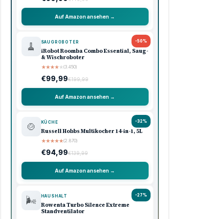
Auf Amazon ansehen →
-50%
SAUGROBOTER
🧹
iRobot Roomba Combo Essential, Saug-
& Wischroboter
★
★
★
★
★
(3.450)
€99,99
€199,99
Auf Amazon ansehen →
-32%
KÜCHE
🍲
Russell Hobbs Multikocher 14-in-1, 5L
★
★
★
★
★
(2.870)
€94,99
€139,99
Auf Amazon ansehen →
-27%
HAUSHALT
🌬️
Rowenta Turbo Silence Extreme
Standventilator