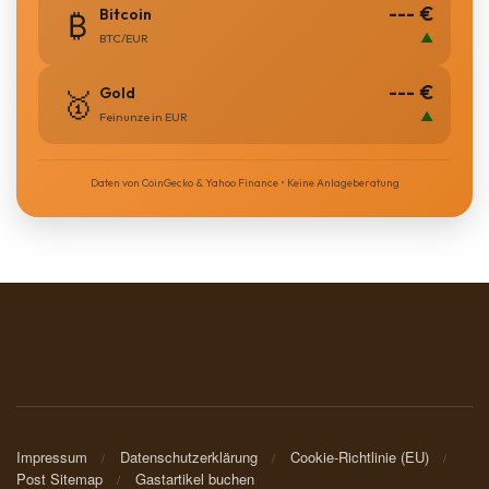
--- €
Bitcoin
₿
▲
BTC/EUR
--- €
Gold
🥇
▲
Feinunze in EUR
Daten von CoinGecko & Yahoo Finance • Keine Anlageberatung
Impressum
Datenschutzerklärung
Cookie-Richtlinie (EU)
Post Sitemap
Gastartikel buchen