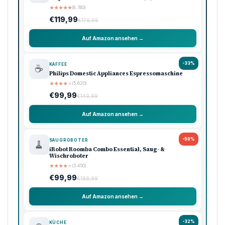
★
★
★
★
★
(8.740)
€119,99
€179,99
Auf Amazon ansehen →
-33%
KAFFEE
☕
Philips Domestic Appliances Espressomaschine
★
★
★
★
★
(5.620)
€99,99
€149,99
Auf Amazon ansehen →
-50%
SAUGROBOTER
🧹
iRobot Roomba Combo Essential, Saug- &
Wischroboter
★
★
★
★
★
(3.450)
€99,99
€199,99
Auf Amazon ansehen →
-32%
KÜCHE