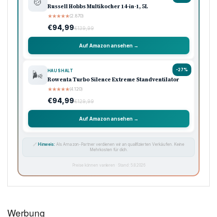
🍲
Russell Hobbs Multikocher 14-in-1, 5L
★
★
★
★
★
(2.870)
€94,99
€139,99
Auf Amazon ansehen →
-27%
HAUSHALT
🌬️
Rowenta Turbo Silence Extreme Standventilator
★
★
★
★
★
(4.120)
€94,99
€129,99
Auf Amazon ansehen →
🔗
Hinweis:
Als Amazon-Partner verdienen wir an qualifizierten Verkäufen. Keine
Mehrkosten für dich.
Preise können variieren · Stand: 5.8.2026
Werbung