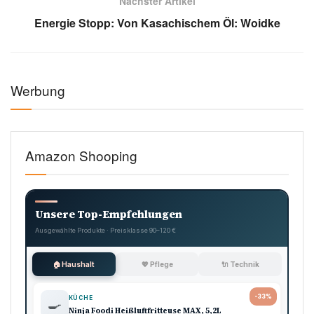
Nächster Artikel
Energie Stopp: Von Kasachischem Öl: Woidke
Werbung
Amazon Shooping
Unsere Top-Empfehlungen
Ausgewählte Produkte · Preisklasse 90–120 €
🏠 Haushalt
💖 Pflege
🔌 Technik
-33%
KÜCHE
🍳
Ninja Foodi Heißluftfritteuse MAX, 5,2L