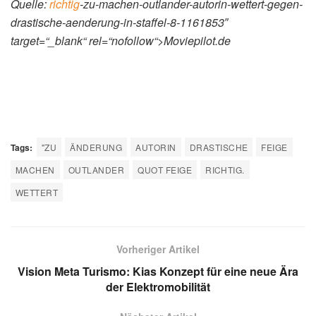
Quelle:
richtig
-zu-machen-outlander-autorin-wettert-gegen-
drastische-aenderung-in-staffel-8-1161853″
target=“_blank“ rel=“nofollow“>Moviepilot.de
Tags:
"ZU
ÄNDERUNG
AUTORIN
DRASTISCHE
FEIGE
MACHEN
OUTLANDER
QUOT FEIGE
RICHTIG.
WETTERT
Vorheriger Artikel
Vision Meta Turismo: Kias Konzept für eine neue Ära
der Elektromobilität