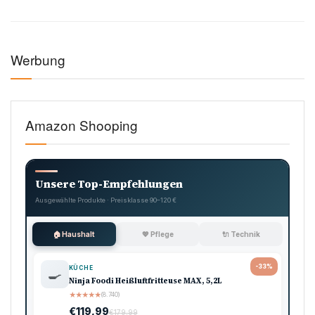
Werbung
Amazon Shooping
Unsere Top-Empfehlungen
Ausgewählte Produkte · Preisklasse 90–120 €
🏠 Haushalt
💖 Pflege
🔌 Technik
-33%
KÜCHE
🍳
Ninja Foodi Heißluftfritteuse MAX, 5,2L
★
★
★
★
★
(8.740)
€119,99
€179,99