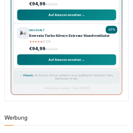
€94,99
€139,99
Auf Amazon ansehen →
-27%
HAUSHALT
🌬️
Rowenta Turbo Silence Extreme Standventilator
★
★
★
★
★
(4.120)
€94,99
€129,99
Auf Amazon ansehen →
🔗
Hinweis:
Als Amazon-Partner verdienen wir an qualifizierten Verkäufen. Keine
Mehrkosten für dich.
Preise können variieren · Stand: 9.8.2026
Werbung