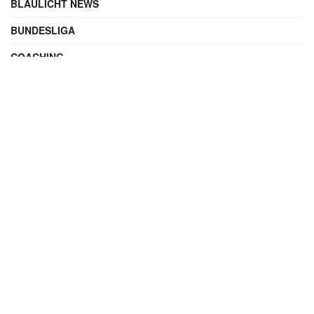
BLAULICHT NEWS
BUNDESLIGA
COACHING
DIGITAL
ENTERTAINMENT
FAMILIE
FILME UND SERIEN
FINANZEN
FUSSBALL
INTERNATIONAL
IT & TECHNIK
KALENDERBLATT