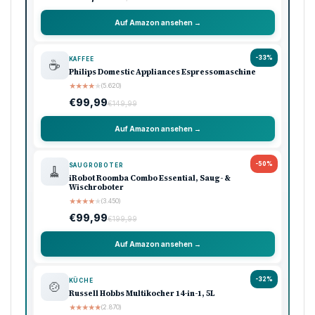
Auf Amazon ansehen →
-33%
KAFFEE
☕
Philips Domestic Appliances Espressomaschine
★
★
★
★
★
(5.620)
€99,99
€149,99
Auf Amazon ansehen →
-50%
SAUGROBOTER
🧹
iRobot Roomba Combo Essential, Saug- &
Wischroboter
★
★
★
★
★
(3.450)
€99,99
€199,99
Auf Amazon ansehen →
-32%
KÜCHE
🍲
Russell Hobbs Multikocher 14-in-1, 5L
★
★
★
★
★
(2.870)