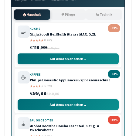
🏠 Haushalt
💖 Pflege
🔌 Technik
-33%
KÜCHE
🍳
Ninja Foodi Heißluftfritteuse MAX, 5,2L
★
★
★
★
★
(8.740)
€119,99
€179,99
Auf Amazon ansehen →
-33%
KAFFEE
☕
Philips Domestic Appliances Espressomaschine
★
★
★
★
★
(5.620)
€99,99
€149,99
Auf Amazon ansehen →
-50%
SAUGROBOTER
🧹
iRobot Roomba Combo Essential, Saug- &
Wischroboter
(3.450)