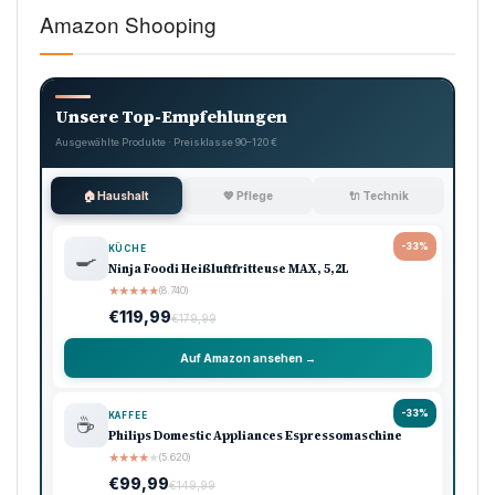
Amazon Shooping
Unsere Top-Empfehlungen
Ausgewählte Produkte · Preisklasse 90–120 €
🏠 Haushalt
💖 Pflege
🔌 Technik
-33%
KÜCHE
🍳
Ninja Foodi Heißluftfritteuse MAX, 5,2L
★
★
★
★
★
(8.740)
€119,99
€179,99
Auf Amazon ansehen →
-33%
KAFFEE
☕
Philips Domestic Appliances Espressomaschine
★
★
★
★
★
(5.620)
€99,99
€149,99