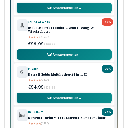
Auf Amazon ansehen →
-50%
SAUGROBOTER
🧹
iRobot Roomba Combo Essential, Saug- &
Wischroboter
★
★
★
★
★
(3.450)
€99,99
€199,99
Auf Amazon ansehen →
-32%
KÜCHE
🍲
Russell Hobbs Multikocher 14-in-1, 5L
★
★
★
★
★
(2.870)
€94,99
€139,99
Auf Amazon ansehen →
-27%
HAUSHALT
🌬️
Rowenta Turbo Silence Extreme Standventilator
★
★
★
★
★
(4.120)