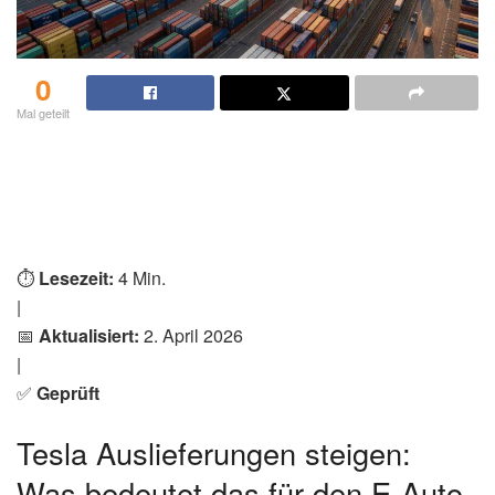
0
Mal geteilt
⏱️
Lesezeit:
4 Min.
|
📅
Aktualisiert:
2. April 2026
|
✅
Geprüft
Tesla Auslieferungen steigen:
Was bedeutet das für den E-Auto-