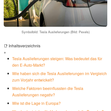
Symbolbild: Tesla Auslieferungen (Bild: Pexels)
📑 Inhaltsverzeichnis
+
Tesla Auslieferungen steigen: Was bedeutet das für
den E-Auto-Markt?
Wie haben sich die Tesla Auslieferungen im Vergleich
zum Vorjahr entwickelt?
Welche Faktoren beeinflussten die Tesla
Auslieferungen negativ?
Wie ist die Lage in Europa?