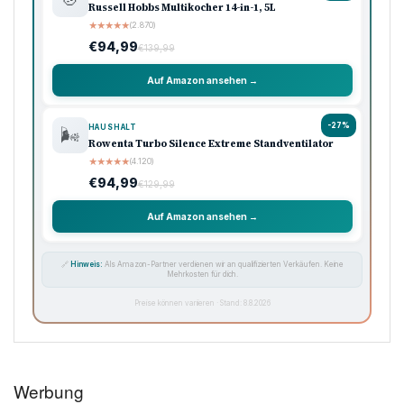
Russell Hobbs Multikocher 14-in-1, 5L
★
★
★
★
★
(2.870)
€94,99
€139,99
Auf Amazon ansehen →
-27%
HAUSHALT
🌬️
Rowenta Turbo Silence Extreme Standventilator
★
★
★
★
★
(4.120)
€94,99
€129,99
Auf Amazon ansehen →
🔗
Hinweis:
Als Amazon-Partner verdienen wir an qualifizierten Verkäufen. Keine
Mehrkosten für dich.
Preise können variieren · Stand: 8.8.2026
Werbung