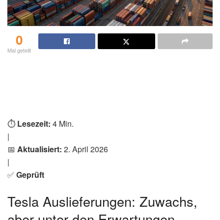
0
Mal geteilt
⏱️
Lesezeit:
4 Min.
|
📅
Aktualisiert:
2. April 2026
|
✅
Geprüft
Tesla Auslieferungen: Zuwachs,
aber unter den Erwartungen