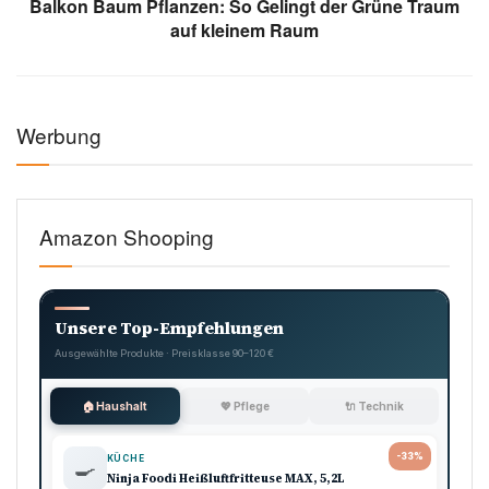
Balkon Baum Pflanzen: So Gelingt der Grüne Traum
auf kleinem Raum
Werbung
Amazon Shooping
Unsere Top-Empfehlungen
Ausgewählte Produkte · Preisklasse 90–120 €
🏠 Haushalt
💖 Pflege
🔌 Technik
-33%
KÜCHE
🍳
Ninja Foodi Heißluftfritteuse MAX, 5,2L