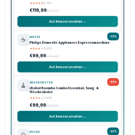
★
★
★
★
★
(8.740)
€119,99
€179,99
Auf Amazon ansehen →
-33%
KAFFEE
☕
Philips Domestic Appliances Espressomaschine
★
★
★
★
★
(5.620)
€99,99
€149,99
Auf Amazon ansehen →
-50%
SAUGROBOTER
🧹
iRobot Roomba Combo Essential, Saug- &
Wischroboter
★
★
★
★
★
(3.450)
€99,99
€199,99
Auf Amazon ansehen →
-32%
KÜCHE
🍲