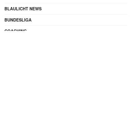
BLAULICHT NEWS
BUNDESLIGA
COACHING
DIGITAL
ENTERTAINMENT
FAMILIE
FILME UND SERIEN
FINANZEN
FUSSBALL
INTERNATIONAL
IT & TECHNIK
KALENDERBLATT