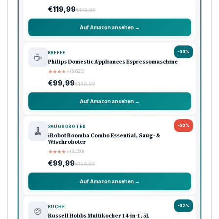
€119,99
€179,99
Auf Amazon ansehen →
-33%
KAFFEE
☕
Philips Domestic Appliances Espressomaschine
★
★
★
★
★
(5.620)
€99,99
€149,99
Auf Amazon ansehen →
-50%
SAUGROBOTER
🧹
iRobot Roomba Combo Essential, Saug- &
Wischroboter
★
★
★
★
★
(3.450)
€99,99
€199,99
Auf Amazon ansehen →
-32%
KÜCHE
🍲
Russell Hobbs Multikocher 14-in-1, 5L