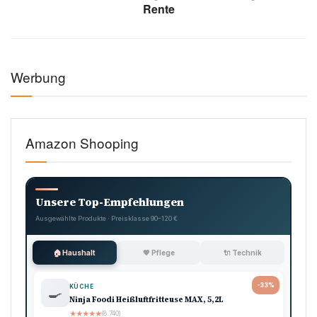
Rente
Werbung
Amazon Shooping
Unsere Top-Empfehlungen
Ausgewählte Produkte · Preisklasse 90–120 €
🏠 Haushalt
💖 Pflege
🔌 Technik
-33%
KÜCHE
🍳
Ninja Foodi Heißluftfritteuse MAX, 5,2L
★
★
★
★
★
(8.740)