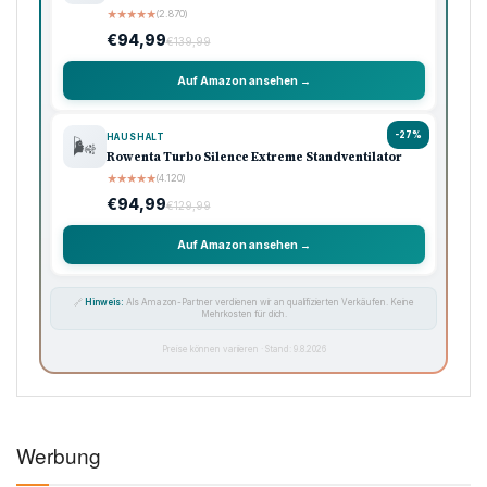
★
★
★
★
★
(2.870)
€94,99
€139,99
Auf Amazon ansehen →
-27%
HAUSHALT
🌬️
Rowenta Turbo Silence Extreme Standventilator
★
★
★
★
★
(4.120)
€94,99
€129,99
Auf Amazon ansehen →
🔗
Hinweis:
Als Amazon-Partner verdienen wir an qualifizierten Verkäufen. Keine
Mehrkosten für dich.
Preise können variieren · Stand: 9.8.2026
Werbung