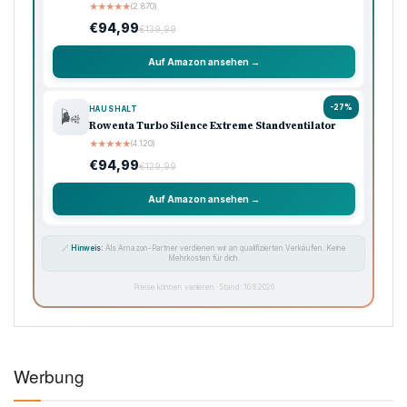
★
★
★
★
★
(2.870)
€94,99
€139,99
Auf Amazon ansehen →
-27%
HAUSHALT
🌬️
Rowenta Turbo Silence Extreme Standventilator
★
★
★
★
★
(4.120)
€94,99
€129,99
Auf Amazon ansehen →
🔗
Hinweis:
Als Amazon-Partner verdienen wir an qualifizierten Verkäufen. Keine
Mehrkosten für dich.
Preise können variieren · Stand: 10.8.2026
Werbung