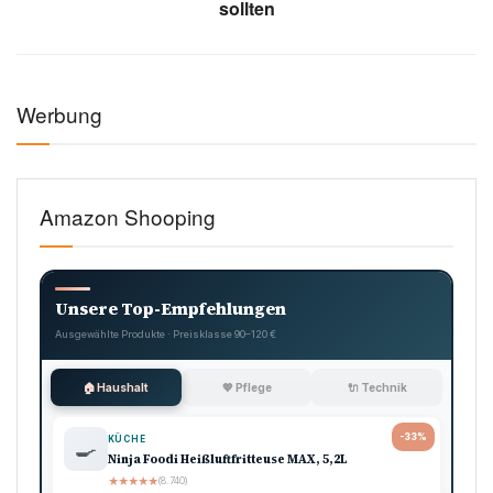
sollten
Werbung
Amazon Shooping
Unsere Top-Empfehlungen
Ausgewählte Produkte · Preisklasse 90–120 €
🏠 Haushalt
💖 Pflege
🔌 Technik
-33%
KÜCHE
🍳
Ninja Foodi Heißluftfritteuse MAX, 5,2L
★
★
★
★
★
(8.740)