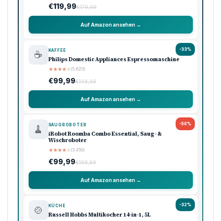
€119,99
€179,99
Auf Amazon ansehen →
-33%
KAFFEE
☕
Philips Domestic Appliances Espressomaschine
★
★
★
★
★
(5.620)
€99,99
€149,99
Auf Amazon ansehen →
-50%
SAUGROBOTER
🧹
iRobot Roomba Combo Essential, Saug- &
Wischroboter
★
★
★
★
★
(3.450)
€99,99
€199,99
Auf Amazon ansehen →
-32%
KÜCHE
🍲
Russell Hobbs Multikocher 14-in-1, 5L