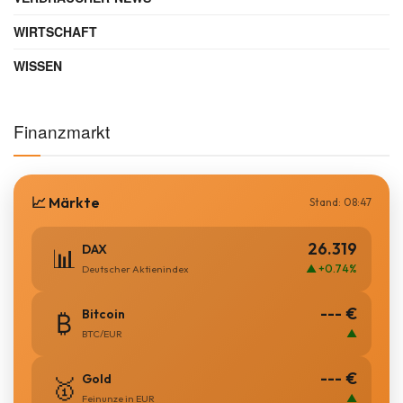
WIRTSCHAFT
WISSEN
Finanzmarkt
📈 Märkte
Stand: 08:47
26.319
DAX
📊
▲ +0.74%
Deutscher Aktienindex
--- €
Bitcoin
₿
▲
BTC/EUR
--- €
Gold
🥇
▲
Feinunze in EUR