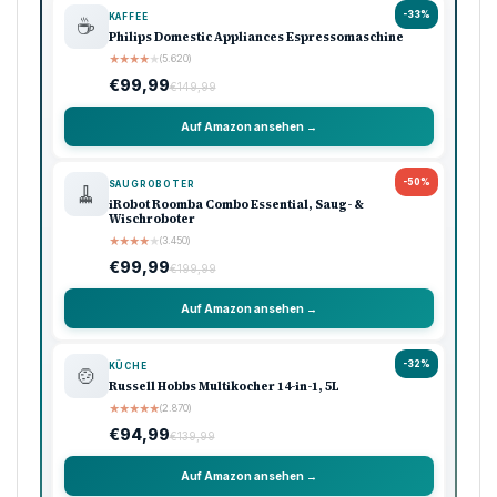
-33%
KAFFEE
☕
Philips Domestic Appliances Espressomaschine
★
★
★
★
★
(5.620)
€99,99
€149,99
Auf Amazon ansehen →
-50%
SAUGROBOTER
🧹
iRobot Roomba Combo Essential, Saug- &
Wischroboter
★
★
★
★
★
(3.450)
€99,99
€199,99
Auf Amazon ansehen →
-32%
KÜCHE
🍲
Russell Hobbs Multikocher 14-in-1, 5L
★
★
★
★
★
(2.870)
€94,99
€139,99
Auf Amazon ansehen →