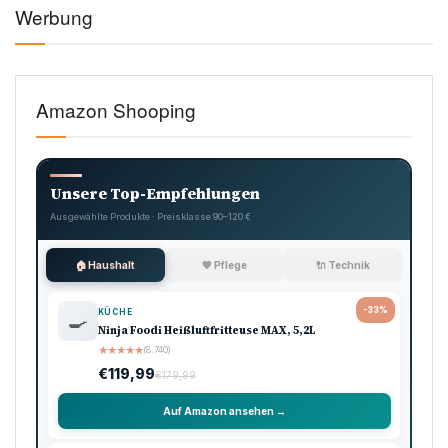
Werbung
Amazon Shooping
Unsere Top-Empfehlungen
Ausgewählte Produkte · Preisklasse 90–120 €
🏠 Haushalt
💖 Pflege
🔌 Technik
-33%
KÜCHE
🍳
Ninja Foodi Heißluftfritteuse MAX, 5,2L
★
★
★
★
★
(8.740)
€119,99
€179,99
Auf Amazon ansehen →