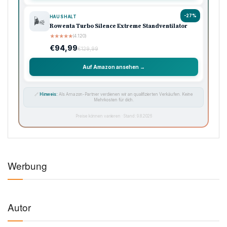
-27%
HAUSHALT
🌬️
Rowenta Turbo Silence Extreme Standventilator
★
★
★
★
★
(4.120)
€94,99
€129,99
Auf Amazon ansehen →
🔗
Hinweis:
Als Amazon-Partner verdienen wir an qualifizierten Verkäufen. Keine
Mehrkosten für dich.
Preise können variieren · Stand: 9.8.2026
Werbung
Autor