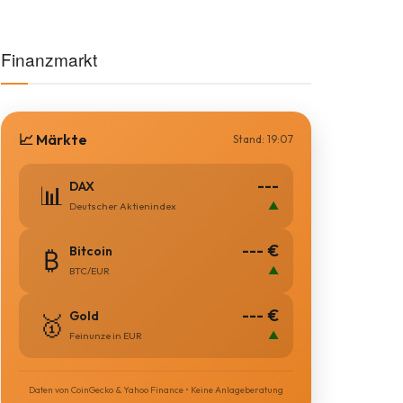
Finanzmarkt
📈 Märkte
Stand: 19:07
---
DAX
📊
▲
Deutscher Aktienindex
--- €
Bitcoin
₿
▲
BTC/EUR
--- €
Gold
🥇
▲
Feinunze in EUR
Daten von CoinGecko & Yahoo Finance • Keine Anlageberatung