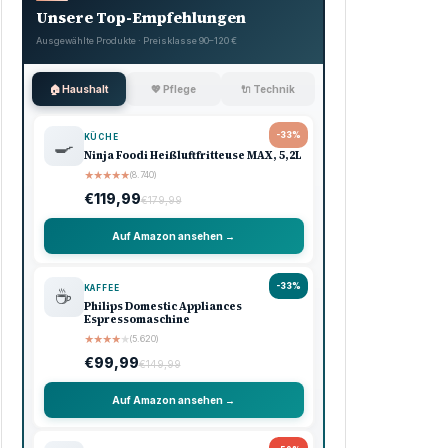
Unsere Top-Empfehlungen
Ausgewählte Produkte · Preisklasse 90–120 €
🏠 Haushalt
💖 Pflege
🔌 Technik
-33%
KÜCHE
🍳
Ninja Foodi Heißluftfritteuse MAX, 5,2L
★
★
★
★
★
(8.740)
€119,99
€179,99
Auf Amazon ansehen →
-33%
KAFFEE
☕
Philips Domestic Appliances
Espressomaschine
★
★
★
★
★
(5.620)
€99,99
€149,99
Auf Amazon ansehen →