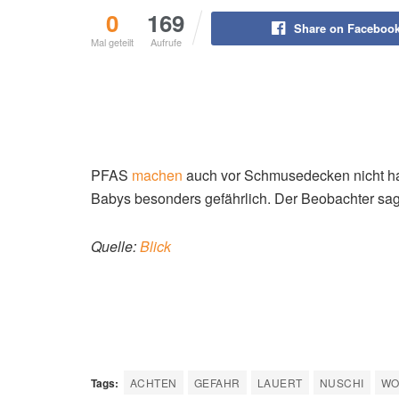
0
169
Share on Faceboo
Mal geteilt
Aufrufe
PFAS
machen
auch vor Schmusedecken nicht halt
Babys besonders gefährlich. Der Beobachter sag
Quelle:
Blick
Tags:
ACHTEN
GEFAHR
LAUERT
NUSCHI
WO