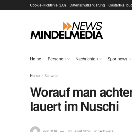
Cookie-Richtlinie (EU)
Datenschutzerklärung
Gastartikel bu
Home
Personen
Nachrichten
Sportnews
Home
Schweiz
Worauf man achten
lauert im Nuschi
von
MM
24. April 2026
in
Schweiz