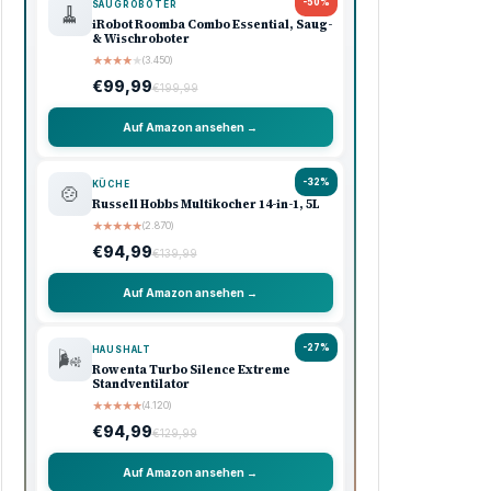
-50%
SAUGROBOTER
🧹
iRobot Roomba Combo Essential, Saug-
& Wischroboter
★
★
★
★
★
(3.450)
€99,99
€199,99
Auf Amazon ansehen →
-32%
KÜCHE
🍲
Russell Hobbs Multikocher 14-in-1, 5L
★
★
★
★
★
(2.870)
€94,99
€139,99
Auf Amazon ansehen →
-27%
HAUSHALT
🌬️
Rowenta Turbo Silence Extreme
Standventilator
★
★
★
★
★
(4.120)
€94,99
€129,99
Auf Amazon ansehen →