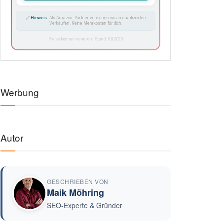
🔗
Hinweis:
Als Amazon-Partner verdienen wir an qualifizierten
Verkäufen. Keine Mehrkosten für dich.
Preise können variieren · Stand: 6.8.2026
Werbung
Autor
GESCHRIEBEN VON
Maik Möhring
SEO-Experte & Gründer