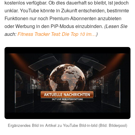
kostenlos verfügbar. Ob dies dauerhaft so bleibt, ist jedoch
unklar. YouTube könnte in Zukunft entscheiden, bestimmte
Funktionen nur noch Premium-Abonnenten anzubieten
oder Werbung in den PiP-Modus einzubinden.
(Lesen Sie
auch:
Fitness Tracker Test: Die Top 10 im…
)
Ergänzendes Bild im Artikel zu YouTube Bild-in-bild (Bild: Bilderpool)