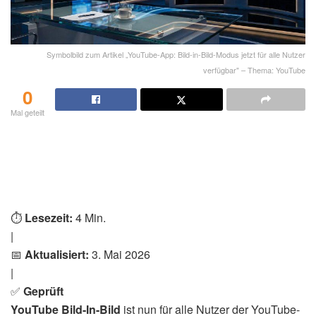
Symbolbild zum Artikel „YouTube-App: Bild-in-Bild-Modus jetzt für alle Nutzer
verfügbar" – Thema: YouTube
0
Mal geteilt
⏱️
Lesezeit:
4 Min.
|
📅
Aktualisiert:
3. Mai 2026
|
✅
Geprüft
YouTube Bild-In-Bild
ist nun für alle Nutzer der YouTube-