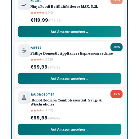
-33%
KÜCHE
🍳
Ninja Foodi Heißluftfritteuse MAX, 5,2L
★
★
★
★
★
(8.740)
€119,99
€179,99
Auf Amazon ansehen →
-33%
KAFFEE
☕
Philips Domestic Appliances Espressomaschine
★
★
★
★
★
(5.620)
€99,99
€149,99
Auf Amazon ansehen →
-50%
SAUGROBOTER
🧹
iRobot Roomba Combo Essential, Saug- &
Wischroboter
★
★
★
★
★
(3.450)
€99,99
€199,99
Auf Amazon ansehen →