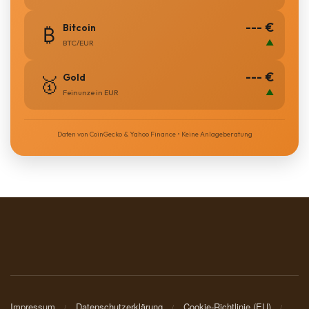
--- €
Bitcoin
₿
▲
BTC/EUR
--- €
Gold
🥇
▲
Feinunze in EUR
Daten von CoinGecko & Yahoo Finance • Keine Anlageberatung
Impressum
Datenschutzerklärung
Cookie-Richtlinie (EU)