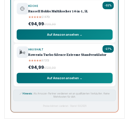
-32%
KÜCHE
🍲
Russell Hobbs Multikocher 14-in-1, 5L
★
★
★
★
★
(2.870)
€94,99
€139,99
Auf Amazon ansehen →
-27%
HAUSHALT
🌬️
Rowenta Turbo Silence Extreme Standventilator
★
★
★
★
★
(4.120)
€94,99
€129,99
Auf Amazon ansehen →
🔗
Hinweis:
Als Amazon-Partner verdienen wir an qualifizierten Verkäufen. Keine
Mehrkosten für dich.
Preise können variieren · Stand: 6.8.2026