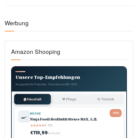
Werbung
Amazon Shooping
Unsere Top-Empfehlungen
Ausgewählte Produkte · Preisklasse 90–120 €
🏠 Haushalt
💖 Pflege
🔌 Technik
-33%
KÜCHE
🍳
Ninja Foodi Heißluftfritteuse MAX, 5,2L
★
★
★
★
★
(8.740)
€119,99
€179,99