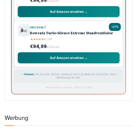
€94,99
€139,99
Auf Amazon ansehen →
-27%
HAUSHALT
🌬️
Rowenta Turbo Silence Extreme Standventilator
★
★
★
★
★
(4.120)
€94,99
€129,99
Auf Amazon ansehen →
🔗
Hinweis:
Als Amazon-Partner verdienen wir an qualifizierten Verkäufen. Keine
Mehrkosten für dich.
Preise können variieren · Stand: 7.8.2026
Werbung