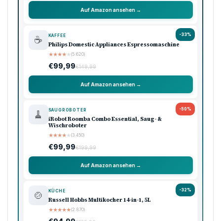
Auf Amazon ansehen →
-33%
KAFFEE
☕
Philips Domestic Appliances Espressomaschine
★
★
★
★
★
(5.620)
€99,99
€149,99
Auf Amazon ansehen →
-50%
SAUGROBOTER
🧹
iRobot Roomba Combo Essential, Saug- &
Wischroboter
★
★
★
★
★
(3.450)
€99,99
€199,99
Auf Amazon ansehen →
-32%
KÜCHE
🍲
Russell Hobbs Multikocher 14-in-1, 5L
★
★
★
★
★
(2.870)