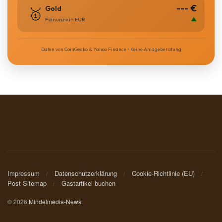
--- €
Gold
🥇
▲
Feinunze in EUR
Daten von CoinGecko & Yahoo Finance • Keine Anlageberatung
Impressum
Datenschutzerklärung
Cookie-Richtlinie (EU)
Post Sitemap
Gastartikel buchen
© 2026
Mindelmedia-News
.