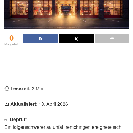
0
Mal geteilt
⏱️
Lesezeit:
2 Min.
|
📅
Aktualisiert:
18. April 2026
|
✅
Geprüft
Ein folgenschwerer a8 unfall remchingen ereignete sich