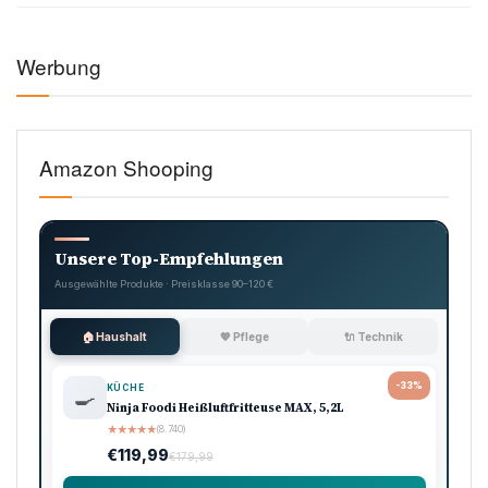
Werbung
Amazon Shooping
Unsere Top-Empfehlungen
Ausgewählte Produkte · Preisklasse 90–120 €
🏠 Haushalt
💖 Pflege
🔌 Technik
-33%
KÜCHE
🍳
Ninja Foodi Heißluftfritteuse MAX, 5,2L
★
★
★
★
★
(8.740)
€119,99
€179,99