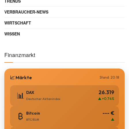
TRENDS
VERBRAUCHER-NEWS
WIRTSCHAFT
WISSEN
Finanzmarkt
📈 Märkte
Stand: 20:18
26.319
DAX
📊
▲ +0.74%
Deutscher Aktienindex
--- €
Bitcoin
₿
▲
BTC/EUR