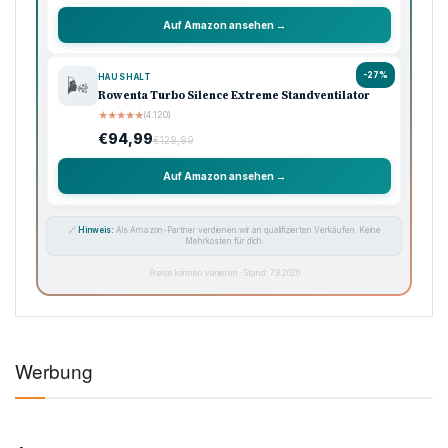
Auf Amazon ansehen →
-27%
HAUSHALT
🌬️
Rowenta Turbo Silence Extreme Standventilator
★
★
★
★
★
(4.120)
€94,99
€129,99
Auf Amazon ansehen →
🔗
Hinweis:
Als Amazon-Partner verdienen wir an qualifizierten Verkäufen. Keine
Mehrkosten für dich.
Preise können variieren · Stand: 7.8.2026
Werbung