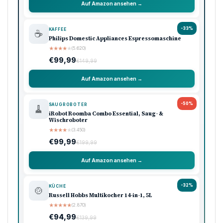
Auf Amazon ansehen →
-33%
KAFFEE
☕
Philips Domestic Appliances Espressomaschine
★
★
★
★
★
(5.620)
€99,99
€149,99
Auf Amazon ansehen →
-50%
SAUGROBOTER
🧹
iRobot Roomba Combo Essential, Saug- &
Wischroboter
★
★
★
★
★
(3.450)
€99,99
€199,99
Auf Amazon ansehen →
-32%
KÜCHE
🍲
Russell Hobbs Multikocher 14-in-1, 5L
★
★
★
★
★
(2.870)
€94,99
€139,99