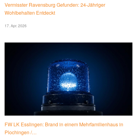
Vermisster Ravensburg Gefunden: 24-Jähriger
Wohlbehalten Entdeckt
17. Apr. 2026
FW LK Esslingen: Brand in einem Mehrfamilienhaus in
Plochingen /…