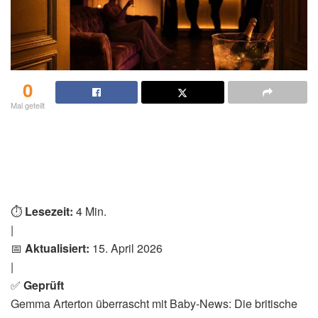
0
Mal geteilt
⏱️
Lesezeit:
4 Min.
|
📅
Aktualisiert:
15. April 2026
|
✅
Geprüft
Gemma Arterton überrascht mit Baby-News: Die britische