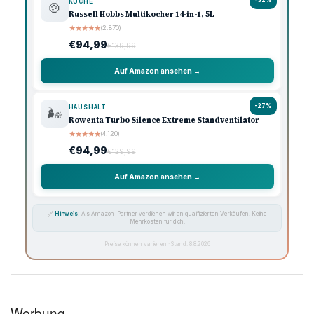
KÜCHE
🍲
Russell Hobbs Multikocher 14-in-1, 5L
★
★
★
★
★
(2.870)
€94,99
€139,99
Auf Amazon ansehen →
-27%
HAUSHALT
🌬️
Rowenta Turbo Silence Extreme Standventilator
★
★
★
★
★
(4.120)
€94,99
€129,99
Auf Amazon ansehen →
🔗
Hinweis:
Als Amazon-Partner verdienen wir an qualifizierten Verkäufen. Keine
Mehrkosten für dich.
Preise können variieren · Stand: 8.8.2026
Werbung