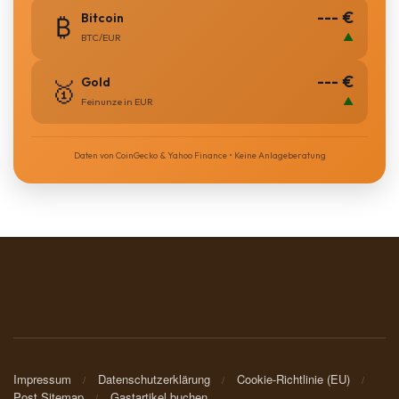
--- €
Bitcoin
₿
▲
BTC/EUR
--- €
Gold
🥇
▲
Feinunze in EUR
Daten von CoinGecko & Yahoo Finance • Keine Anlageberatung
Impressum
Datenschutzerklärung
Cookie-Richtlinie (EU)
Post Sitemap
Gastartikel buchen