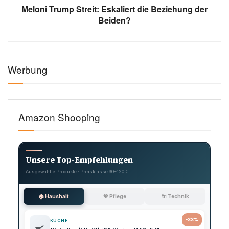
Meloni Trump Streit: Eskaliert die Beziehung der
Beiden?
Werbung
Amazon Shooping
Unsere Top-Empfehlungen
Ausgewählte Produkte · Preisklasse 90–120 €
🏠 Haushalt
💖 Pflege
🔌 Technik
-33%
KÜCHE
🍳