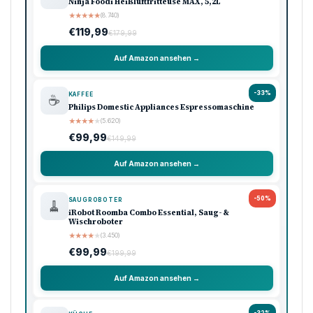
Ninja Foodi Heißluftfritteuse MAX, 5,2L
★
★
★
★
★
(8.740)
€119,99
€179,99
Auf Amazon ansehen →
-33%
KAFFEE
☕
Philips Domestic Appliances Espressomaschine
★
★
★
★
★
(5.620)
€99,99
€149,99
Auf Amazon ansehen →
-50%
SAUGROBOTER
🧹
iRobot Roomba Combo Essential, Saug- &
Wischroboter
★
★
★
★
★
(3.450)
€99,99
€199,99
Auf Amazon ansehen →
-32%