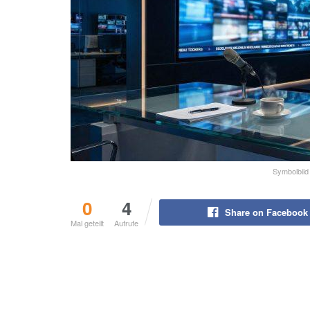
Symbolbild
0
4
Share on Facebook
Mal geteilt
Aufrufe