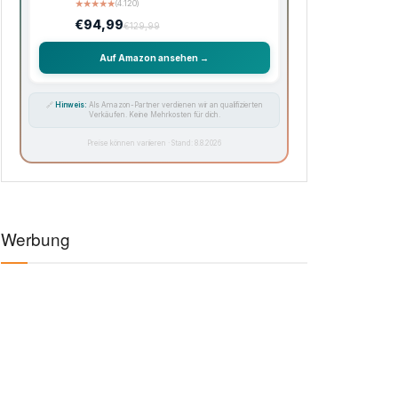
★
★
★
★
★
(4.120)
€94,99
€129,99
Auf Amazon ansehen →
🔗
Hinweis:
Als Amazon-Partner verdienen wir an qualifizierten
Verkäufen. Keine Mehrkosten für dich.
Preise können variieren · Stand: 8.8.2026
Werbung