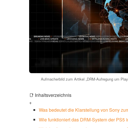
Aufmacherbild zum Artikel „DRM-Aufregung um Plays
📑 Inhaltsverzeichnis
+
Was bedeutet die Klarstellung von Sony z
Wie funktioniert das DRM-System der PS5 i