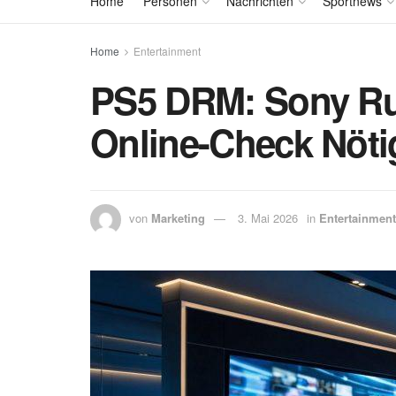
Home
Personen
Nachrichten
Sportnews
Home
Entertainment
PS5 DRM: Sony Rud
Online-Check Nöti
von
Marketing
3. Mai 2026
in
Entertainment