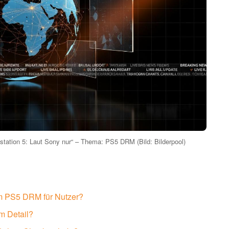
tation 5: Laut Sony nur“ – Thema: PS5 DRM (Bild: Bilderpool)
um PS5 DRM für Nutzer?
m Detail?