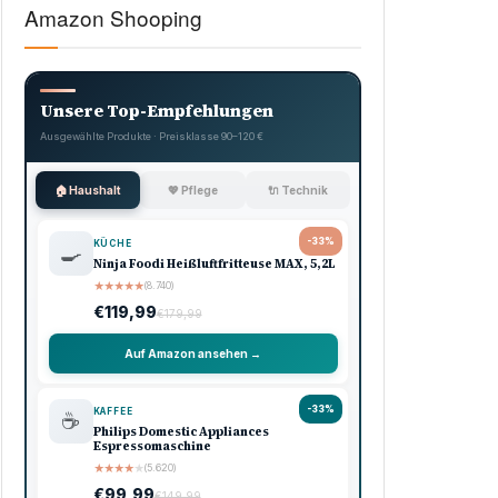
Amazon Shooping
Unsere Top-Empfehlungen
Ausgewählte Produkte · Preisklasse 90–120 €
🏠 Haushalt
💖 Pflege
🔌 Technik
-33%
KÜCHE
🍳
Ninja Foodi Heißluftfritteuse MAX, 5,2L
★
★
★
★
★
(8.740)
€119,99
€179,99
Auf Amazon ansehen →
-33%
KAFFEE
☕
Philips Domestic Appliances
Espressomaschine
★
★
★
★
★
(5.620)
€99,99
€149,99