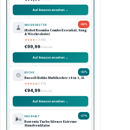
Auf Amazon ansehen →
-50%
SAUGROBOTER
🧹
iRobot Roomba Combo Essential, Saug-
& Wischroboter
★
★
★
★
★
(3.450)
€99,99
€199,99
Auf Amazon ansehen →
-32%
KÜCHE
🍲
Russell Hobbs Multikocher 14-in-1, 5L
★
★
★
★
★
(2.870)
€94,99
€139,99
Auf Amazon ansehen →
-27%
HAUSHALT
🌬️
Rowenta Turbo Silence Extreme
Standventilator